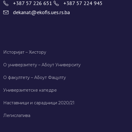
+387 57 226 651
+387 57 224 945
dekanat@ekofis.ues.rs.ba
Историјат – Хисторy
О универзитету – Абоут Университy
О факултету – Абоут Фацултy
Универзитетске катедре
Наставници и сарадници 2020/21
Легислатива