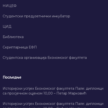
НИЦЕФ
Студентски предузетнички инкубатор
ЦИД
Библиотека
Скриптарница ЕФП
Студентска организација Економског факултета
Посљедње
Историјски успјех Економског факултета Пале: дипломци
са просјечном оцјеном 10,00 – Петар Марковић
Историјски успјех Економског факултета Пале: дипломци