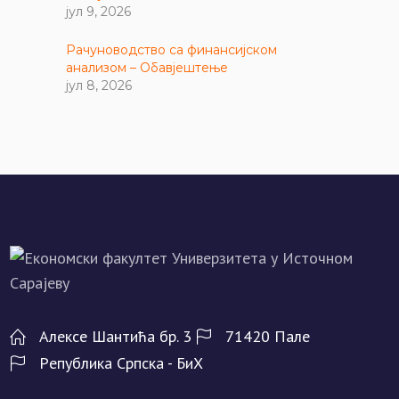
јул 9, 2026
Рачуноводство са финансијском
анализом – Обавјештење
јул 8, 2026
Алeксe Шантића бр. 3
71420 Палe
Рeпублика Српска - БиХ