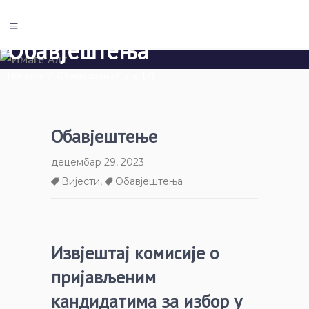
Обавјештења
Почетна
/
Обавјештења
(Паге 17)
Обавјештење
децембар 29, 2023
Вијести
,
Обавјештења
Извјештај комисије о
пријављеним
кандидатима за избор у