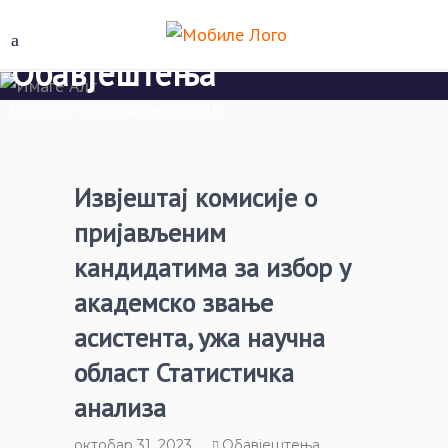
Обавјештења
Почетна
/
Обавјештења
(Паге 18)
Извјештај комисије о
пријављеним
кандидатима за избор у
академско звање
асистента, ужа научна
област Статистичка
анализа
октобар 31, 2023
Обавјештења