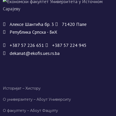
Алeксe Шантића бр. 3
71420 Палe
Рeпублика Српска - БиХ
+387 57 226 651
+387 57 224 945
dekanat@ekofis.ues.rs.ba
Историјат – Хисторy
О универзитету – Абоут Университy
О факултету – Абоут Фацултy