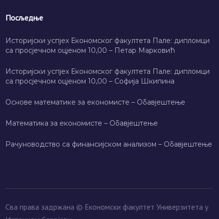
Посљедње
Историјски успјех Економског факултета Пале: дипломци
са просјечном оцјеном 10,00 – Петар Марковић
Историјски успјех Економског факултета Пале: дипломци
са просјечном оцјеном 10,00 – Софија Шкипина
Основе математике за економисте – Обавјештење
Математика за економисте – Обавјештење
Рачуноводство са финансијском анализом – Обавјештење
Сва права задржана © Економски факултет Универзитета у