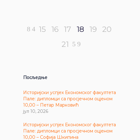
15
16
17
18
19
20
21
Посљедње
Историјски успјех Економског факултета
Пале: дипломци са просјечном оцјеном
10,00 – Петар Марковић
јул 10, 2026
Историјски успјех Економског факултета
Пале: дипломци са просјечном оцјеном
10,00 – Софија Шкипина