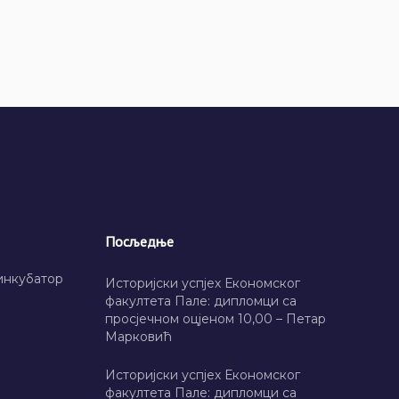
Посљедње
инкубатор
Историјски успјех Економског
факултета Пале: дипломци са
просјечном оцјеном 10,00 – Петар
Марковић
Историјски успјех Економског
факултета Пале: дипломци са