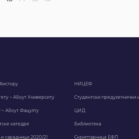
 Хисторy
НИЦЕФ
ету – Абоут Университy
Студентски предузетнички 
 – Абоут Фацултy
ЦИД
тске катедре
Библиотека
 и сарадници 2020/21
Скриптарница ЕФП