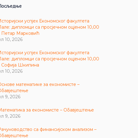
Посљедње
Историјски успјех Економског факултета
Пале: дипломци са просјечном оцјеном 10,00
– Петар Марковић
ул 10, 2026
Историјски успјех Економског факултета
Пале: дипломци са просјечном оцјеном 10,00
– Софија Шкипина
ул 10, 2026
Основе математике за економисте –
Обавјештење
ул 9, 2026
Математика за економисте – Обавјештење
ул 9, 2026
Рачуноводство са финансијском анализом –
Обавјештење