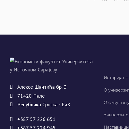
Историјат –
Алeксe Шантића бр. 3
О универзит
71420 Палe
О факултету
Рeпублика Српска - БиХ
Универзите
+387 57 226 651
+387 57 224 945
Наставници