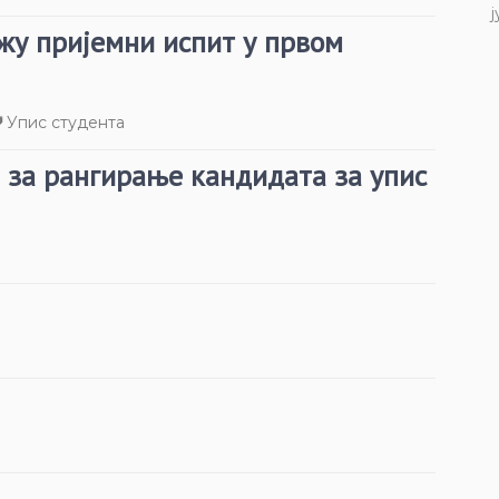
ј
жу пријемни испит у првом
Упис студента
 за рангирање кандидата за упис