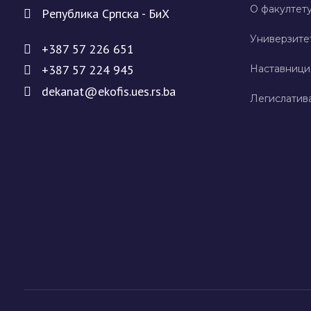
О факултету
Рeпублика Српска - БиХ
Универзите
+387 57 226 651
+387 57 224 945
Наставници
dekanat@ekofis.ues.rs.ba
Легислатив