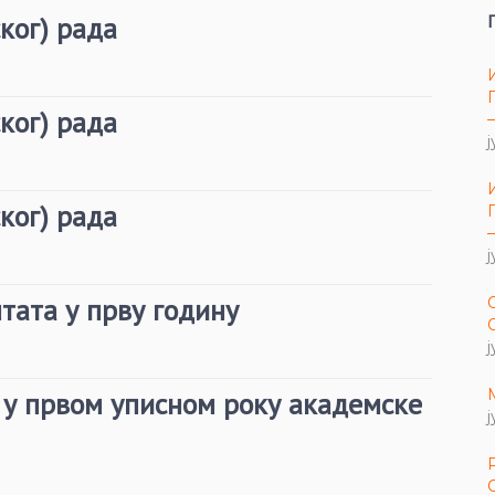
ког) рада
ког) рада
ј
ког) рада
ј
тата у прву годину
ј
 у првом уписном року академске
ј