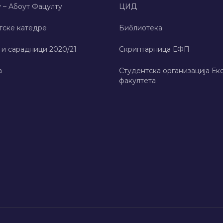
 – Абоут Фацултy
ЦИД
тске катедре
Библиотека
 и сарадници 2020/21
Скриптарница ЕФП
а
Студентска организација Ек
факултета