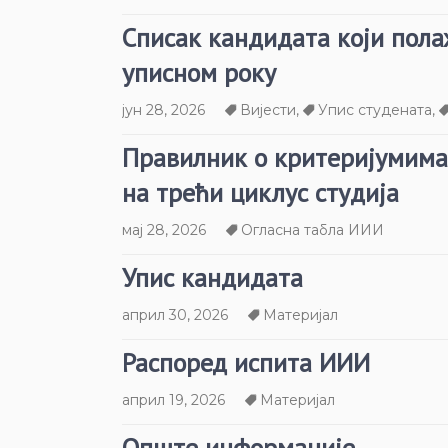
Списак кандидата који пола
уписном року
јун 28, 2026
Вијести
,
Упис студената
,
Правилник о критеријумима
на трећи циклус студија
мај 28, 2026
Огласна табла ИИИ
Упис кандидата
април 30, 2026
Материјал
Распоред испита ИИИ
април 19, 2026
Материјал
Опште информације