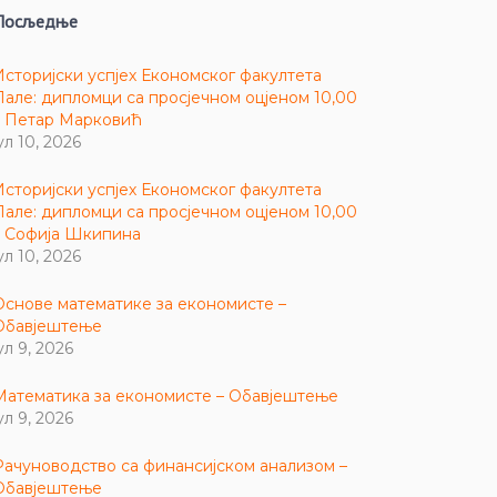
Посљедње
Историјски успјех Економског факултета
Пале: дипломци са просјечном оцјеном 10,00
– Петар Марковић
ул 10, 2026
Историјски успјех Економског факултета
Пале: дипломци са просјечном оцјеном 10,00
– Софија Шкипина
ул 10, 2026
Основе математике за економисте –
Обавјештење
ул 9, 2026
Математика за економисте – Обавјештење
ул 9, 2026
Рачуноводство са финансијском анализом –
Обавјештење