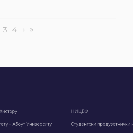
3
4
 Хисторy
НИЦЕФ
ету – Абоут Университy
Студентски предузетнички 