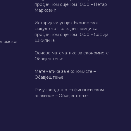
просјечном оцјеном 10,00 – Петар
Марковић
Историјски успјех Економског
факултета Пале: дипломци са
просјечном оцјеном 10,00 – Софија
Шкипина
ономског
Основе математике за економисте –
Обавјештење
Математика за економисте –
Обавјештење
Рачуноводство са финансијском
анализом – Обавјештење