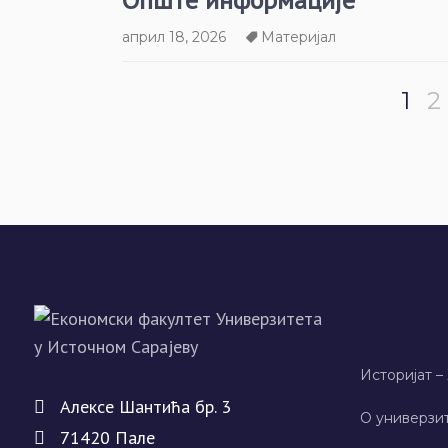
април 18, 2026
Материјал
1
2
Историјат –
Алeксe Шантића бр. 3
О универзит
71420 Палe