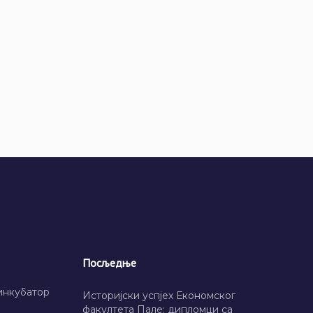
Посљедње
инкубатор
Историјски успјех Економског
факултета Пале: дипломци са