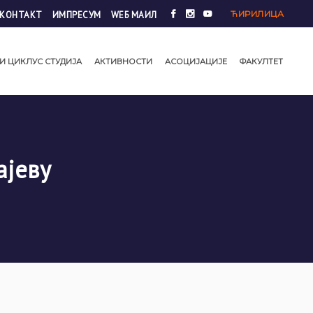
ЋИРИЛИЦА
КОНТАКТ
ИМПРЕСУМ
WЕБ МАИЛ
И ЦИКЛУС СТУДИЈА
АКТИВНОСТИ
АСОЦИЈАЦИЈЕ
ФАКУЛТЕТ
ајеву