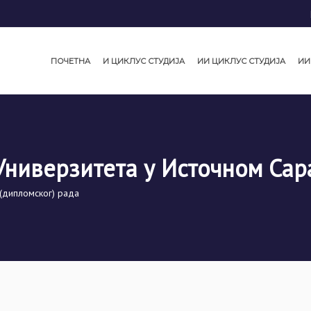
ПОЧЕТНА
И ЦИКЛУС СТУДИЈА
ИИ ЦИКЛУС СТУДИЈА
ИИ
Универзитета у Источном Сар
(дипломског) рада