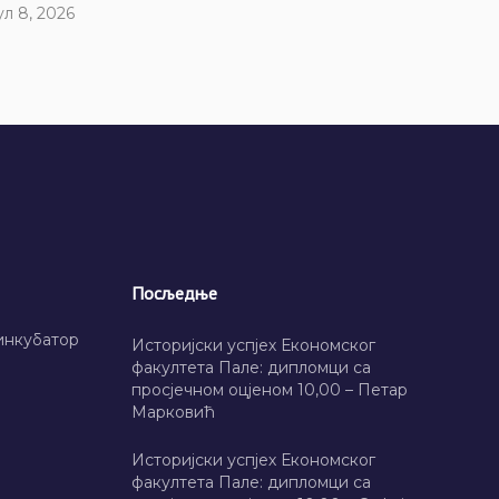
ул 8, 2026
Посљедње
инкубатор
Историјски успјех Економског
факултета Пале: дипломци са
просјечном оцјеном 10,00 – Петар
Марковић
Историјски успјех Економског
факултета Пале: дипломци са