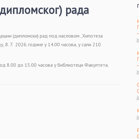
дипломског) рада
вршни (дипломски) рад под насловом „Хипотеза
ј
, 8. 7. 2026. године у 14.00 часова, у сали 210
од 8.00 до 15.00 часова у библиотеци Факултета.
ј
ј
ј