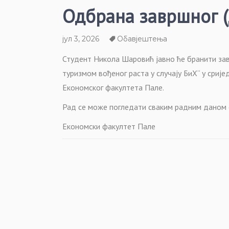
Одбрана завршног (
јул 3, 2026
Обавјештења
Студент Никола Шаровић јавно ће бранити за
туризмом вођеног раста у случају БиХ“ у сриједу
Економског факултета Пале.
Рад се може погледати сваким радним даном 
Економски факултет Пале