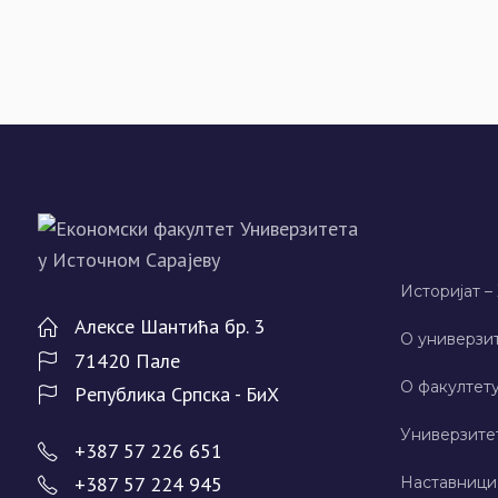
Историјат –
Алeксe Шантића бр. 3
О универзит
71420 Палe
О факултету
Рeпублика Српска - БиХ
Универзите
+387 57 226 651
+387 57 224 945
Наставници