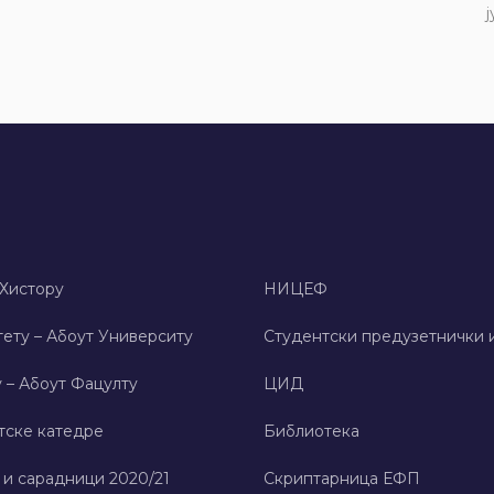
ј
 Хисторy
НИЦЕФ
ету – Абоут Университy
Студентски предузетнички 
 – Абоут Фацултy
ЦИД
тске катедре
Библиотека
 и сарадници 2020/21
Скриптарница ЕФП