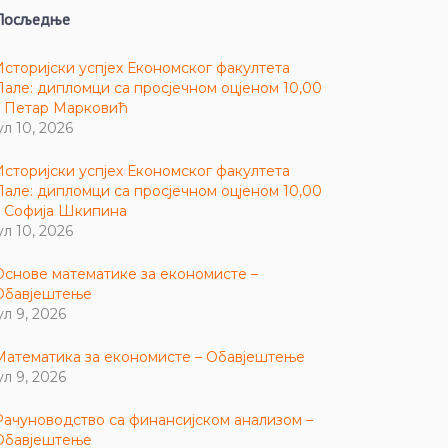
Посљедње
Историјски успјех Економског факултета
Пале: дипломци са просјечном оцјеном 10,00
– Петар Марковић
ул 10, 2026
Историјски успјех Економског факултета
Пале: дипломци са просјечном оцјеном 10,00
– Софија Шкипина
ул 10, 2026
Основе математике за економисте –
Обавјештење
ул 9, 2026
Математика за економисте – Обавјештење
ул 9, 2026
Рачуноводство са финансијском анализом –
Обавјештење