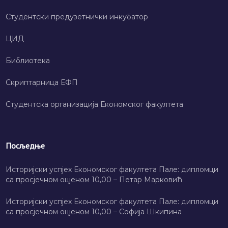
Студентски предузетнички инкубатор
ЦИД
Библиотека
Скриптарница ЕФП
Студентска организација Економског факултета
Посљедње
Историјски успјех Економског факултета Пале: дипломци
са просјечном оцјеном 10,00 – Петар Марковић
Историјски успјех Економског факултета Пале: дипломци
са просјечном оцјеном 10,00 – Софија Шкипина