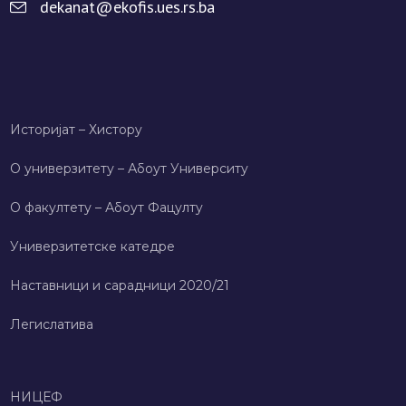
dekanat@ekofis.ues.rs.ba
Историјат – Хисторy
О универзитету – Абоут Университy
О факултету – Абоут Фацултy
Универзитетске катедре
Наставници и сарадници 2020/21
Легислатива
НИЦЕФ