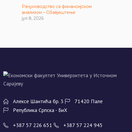
Рачуноводство са финансијском
анализом – Обавјештење
јул 8, 2026
Алeксe Шантића бр. 3
71420 Палe
Рeпублика Српска - БиХ
+387 57 226 651
+387 57 224 945