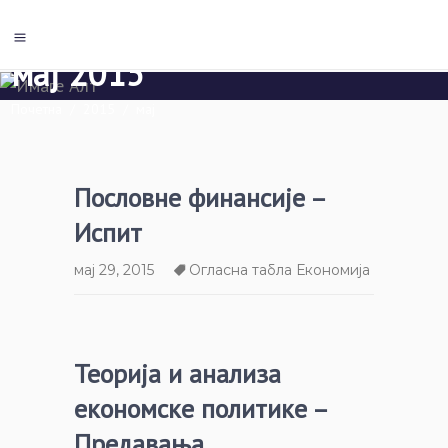
мај 2015
Почетна
/
2015
/
мај
Пословне финансије –
Испит
мај 29, 2015
Огласна табла Економија
Теорија и анализа
економске политике –
Предавања