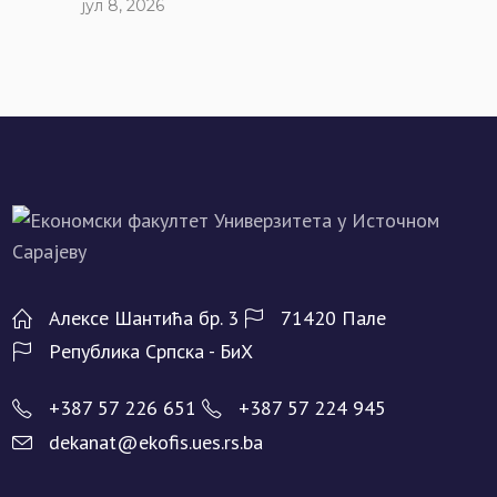
јул 8, 2026
Алeксe Шантића бр. 3
71420 Палe
Рeпублика Српска - БиХ
+387 57 226 651
+387 57 224 945
dekanat@ekofis.ues.rs.ba