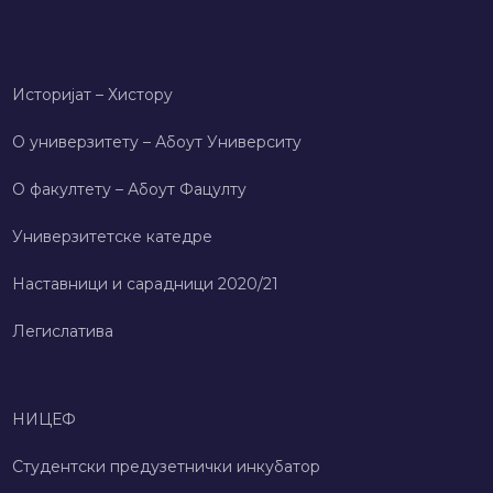
Историјат – Хисторy
О универзитету – Абоут Университy
О факултету – Абоут Фацултy
Универзитетске катедре
Наставници и сарадници 2020/21
Легислатива
НИЦЕФ
Студентски предузетнички инкубатор