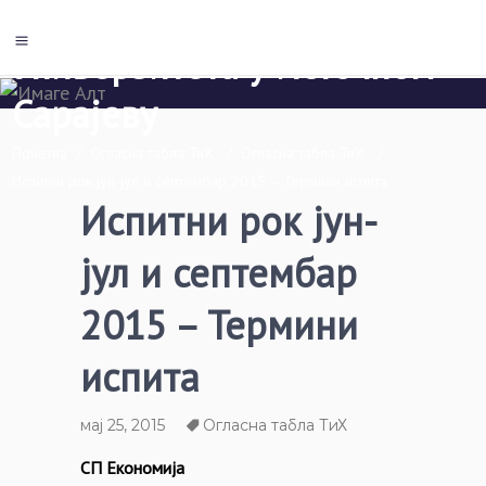
Економски факултет Пале
Универзитета у Источном
Сарајеву
Почетна
/
Огласна табла ТиХ
/
Огласна табла ТиХ
/
Испитни рок јун-јул и септембар 2015 – Термини испита
Испитни рок јун-
јул и септембар
2015 – Термини
испита
мај 25, 2015
Огласна табла ТиХ
СП Економија