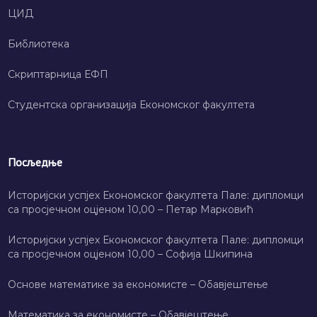
ЦИД
Библиотека
Скриптарница ЕФП
Студентска организација Економског факултета
Посљедње
Историјски успјех Економског факултета Пале: дипломци
са просјечном оцјеном 10,00 – Петар Марковић
Историјски успјех Економског факултета Пале: дипломци
са просјечном оцјеном 10,00 – Софија Шкипина
Основе математике за економисте – Обавјештење
Математика за економисте – Обавјештење