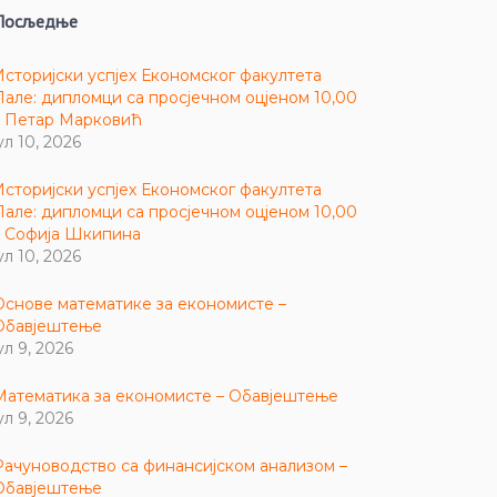
Посљедње
Историјски успјех Економског факултета
Пале: дипломци са просјечном оцјеном 10,00
– Петар Марковић
ул 10, 2026
Историјски успјех Економског факултета
Пале: дипломци са просјечном оцјеном 10,00
– Софија Шкипина
ул 10, 2026
Основе математике за економисте –
Обавјештење
ул 9, 2026
Математика за економисте – Обавјештење
ул 9, 2026
Рачуноводство са финансијском анализом –
Обавјештење