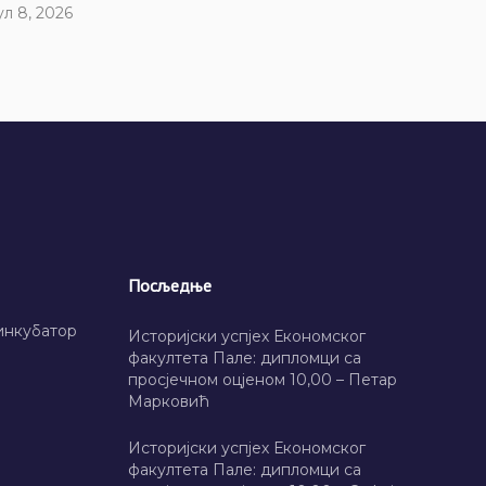
ул 8, 2026
Посљедње
инкубатор
Историјски успјех Економског
факултета Пале: дипломци са
просјечном оцјеном 10,00 – Петар
Марковић
Историјски успјех Економског
факултета Пале: дипломци са