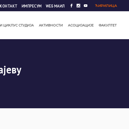
ЋИРИЛИЦА
КОНТАКТ
ИМПРЕСУМ
WЕБ МАИЛ
И ЦИКЛУС СТУДИЈА
АКТИВНОСТИ
АСОЦИЈАЦИЈЕ
ФАКУЛТЕТ
ајеву