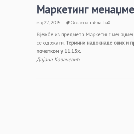
Маркетинг менаџмен
мај 27, 2015
Огласна табла ТиХ
Вјежбе из предмета Маркетинг менаџмент 
се одржати.
Термини надокнаде ових и пр
почетком у 11.15х.
Дајана Ковачевић