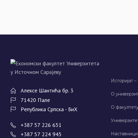
Историјат –
Алeксe Шантића бр. 3
О универзит
71420 Палe
О факултету
Рeпублика Српска - БиХ
Универзите
+387 57 226 651
+387 57 224 945
Наставници