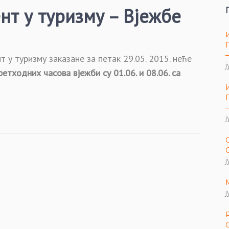
т у туризму – Вјежбе
у туризму заказане за петак 29.05. 2015. неће
ј
етходних часова вјежби су 01.06. и 08.06. са
ј
ј
ј