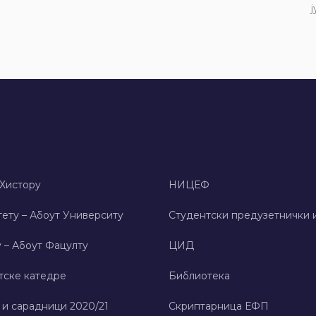
ј
 Хисторy
НИЦЕФ
ету – Абоут Университy
Студентски предузетнички 
 – Абоут Фацултy
ЦИД
тске катедре
Библиотека
 и сарадници 2020/21
Скриптарница ЕФП