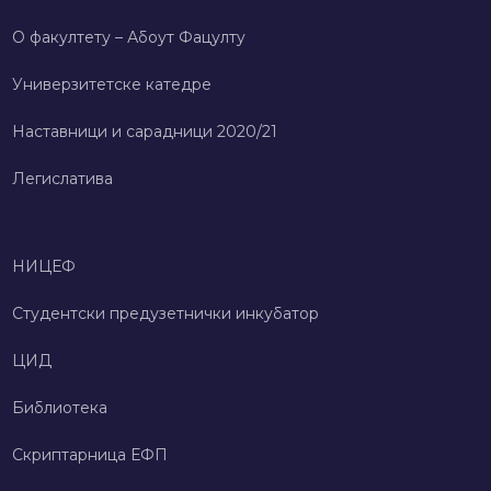
О факултету – Абоут Фацултy
Универзитетске катедре
Наставници и сарадници 2020/21
Легислатива
НИЦЕФ
Студентски предузетнички инкубатор
ЦИД
Библиотека
Скриптарница ЕФП