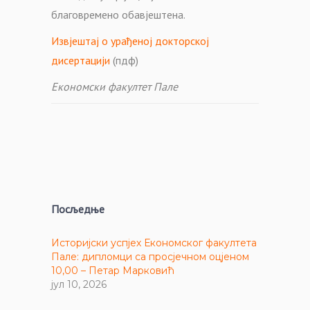
благовремено обавјештена.
Извјештај о урађеној докторској
дисертацији
(пдф)
Економски факултет Пале
Посљедње
Историјски успјех Економског факултета
Пале: дипломци са просјечном оцјеном
10,00 – Петар Марковић
јул 10, 2026