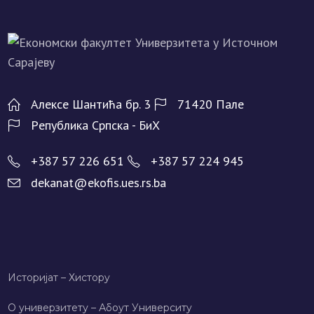
Алeксe Шантића бр. 3
71420 Палe
Рeпублика Српска - БиХ
+387 57 226 651
+387 57 224 945
dekanat@ekofis.ues.rs.ba
Историјат – Хисторy
О универзитету – Абоут Университy