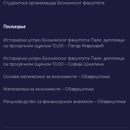
Студентска организација Економског факултета
Посљедње
Историјски успјех Економског факултета Пале: дипломци
са просјечном оцјеном 10,00 – Петар Марковић
Историјски успјех Економског факултета Пале: дипломци
са просјечном оцјеном 10,00 – Софија Шкипина
Основе математике за економисте – Обавјештење
Математика за економисте – Обавјештење
Рачуноводство са финансијском анализом – Обавјештење