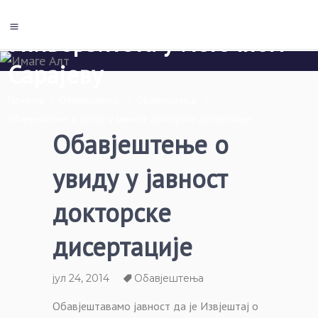
Економски факултет Пале
Универзитета у Источном
Сарајеву
Почетна
/
Обавјештења
/
Обавјештења
/
Обавјештење о увиду у јавност докторске дисертације
Обавјештење о
увиду у јавност
докторске
дисертације
јул 24, 2014
Обавјештења
Обавјештавамо јавност да је Извјештај о