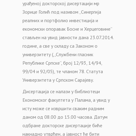
урађеној докторској дисертацији мр
Зорице Голић под називом „Синергија
реалних и портфолио инвестиција и
економски опоравак Босне и Херцеговине”
стављен на увид јавности дана 23.07.2014.
године, а све у складу са Законом о
универзитету (,,Службени гласник
Републике Српске”, број 12/93, 14/94,
99/04 и 92/05), те чланом 78. Статута
Универзитета у Српском Сарајеву.
Дисертација се налази у библиотеци
Економског факултета у Палама, а увид у
исту може се извршити сваким радним
даном од 08.00 до 15.00 часова. Датум
одбране докторске дисертације биће
накнадно утврђен, а јавност ће бити