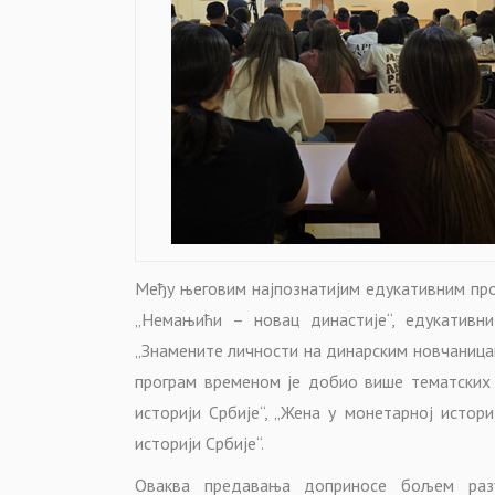
Међу његовим најпознатијим едукативним про
„Немањићи – новац династије“, едукативн
„Знамените личности на динарским новчаницам
програм временом је добио више тематских 
историји Србије“, „Жена у монетарној истори
историји Србије“.
Оваква предавања доприносе бољем разум