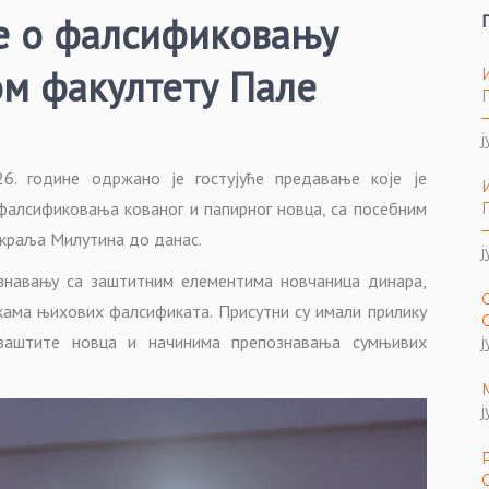
ње о фалсификовању
ом факултету Пале
ј
6. године одржано је гостујуће предавање које је
фалсификовања кованог и папирног новца, са посебним
краља Милутина до данас.
ј
навању са заштитним елементима новчаница динара,
икама њихових фалсификата. Присутни су имали прилику
заштите новца и начинима препознавања сумњивих
ј
ј