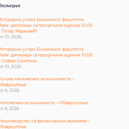
Посљедње
Историјски успјех Економског факултета
Пале: дипломци са просјечном оцјеном 10,00
– Петар Марковић
ул 10, 2026
Историјски успјех Економског факултета
Пале: дипломци са просјечном оцјеном 10,00
– Софија Шкипина
ул 10, 2026
Основе математике за економисте –
Обавјештење
ул 9, 2026
Математика за економисте – Обавјештење
ул 9, 2026
Рачуноводство са финансијском анализом –
Обавјештење