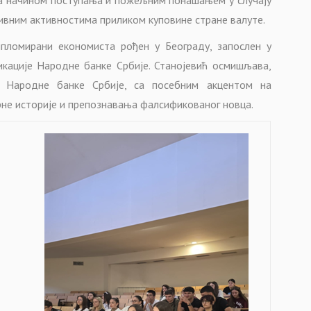
тивним активностима приликом куповине стране валуте.
пломирани економиста рођен у Београду, запослен у
икације Народне банке Србије. Станојевић осмишљава,
е Народне банке Србије, са посебним акцентом на
рне историје и препознавања фалсификованог новца.