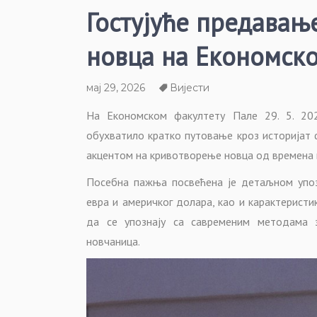
Гостујуће предава
новца на Економск
мај 29, 2026
Вијести
На Економском факултету Пале 29. 5. 202
обухватило кратко путовање кроз историјат 
акцентом на кривотворење новца од времена 
Посебна пажња посвећена је детаљном упоз
евра и америчког долара, као и карактерист
да се упознају са савременим методама 
новчаница.