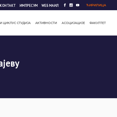
ЋИРИЛИЦА
КОНТАКТ
ИМПРЕСУМ
WЕБ МАИЛ
И ЦИКЛУС СТУДИЈА
АКТИВНОСТИ
АСОЦИЈАЦИЈЕ
ФАКУЛТЕТ
ајеву