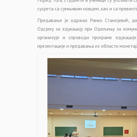
сусрета са сумњивим новцем, као и са превен
Предавање је одржао Ранко Станојевић, ди
Одсјеку за едукацију при Одељењу за комун
организује и спроводи програме едукациј
презентације и предавања из области монета