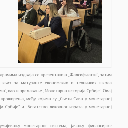
грамима издваја се презентација „Фалсификати“, затим
и квиз за матуранте економских и техничких школа
а“, као и предавање „Монетарна историја Србије“. Овај
проширења, међу којима су „Свети Сава у монетарној
ји Србије“ и „Богатство ликовног израза у монетарној
ијевању монетарног система, јачању финансијске