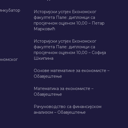
инкубатор
Историјски успјех Економског
факултета Пале: дипломци са
просјечном оцјеном 10,00 – Петар
Марковић
Историјски успјех Економског
факултета Пале: дипломци са
просјечном оцјеном 10,00 – Софија
Шкипина
ономског
Основе математике за економисте –
Обавјештење
Математика за економисте –
Обавјештење
Рачуноводство са финансијском
анализом – Обавјештење