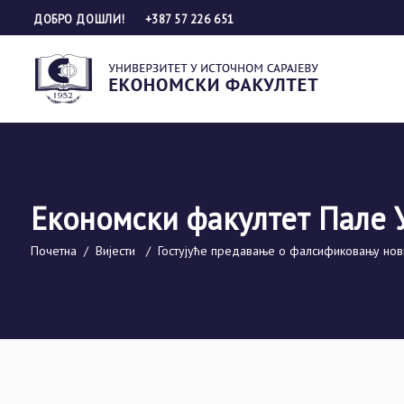
ДОБРО ДОШЛИ!
+387 57 226 651
Економски факултет Пале 
Почетна
/
Вијести
/
Гостујуће предавање о фалсификовању нов