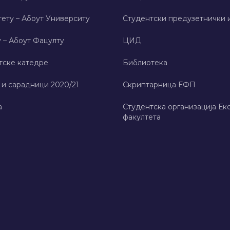
ету – Абоут Университy
Студентски предузетнички 
 – Абоут Фацултy
ЦИД
тске катедре
Библиотека
 и сарадници 2020/21
Скриптарница ЕФП
а
Студентска организација Ек
факултета