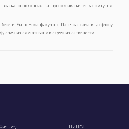
их знања неопходних за препознавање и заштиту од
рбије и Економски факултет Пале наставити успјешну
ју сличних едукативних и стручних активности.
 Хисторy
НИЦЕФ