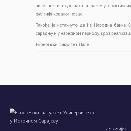
писмености студената и развоју практичн
фалсификованог новца.
Такође је истакнуто да ће Народна банка С
сарадњу и у наредном периоду, кроз реализаци
Економски факултет Пале
Историјат –