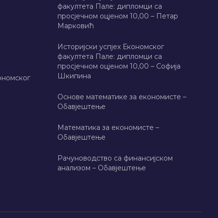
факултета Пале: дипломци са
просјечном оцјеном 10,00 – Петар
Марковић
Историјски успјех Економског
факултета Пале: дипломци са
просјечном оцјеном 10,00 – Софија
Шкипина
ономског
Основе математике за економисте –
Обавјештење
Математика за економисте –
Обавјештење
Рачуноводство са финансијском
анализом – Обавјештење