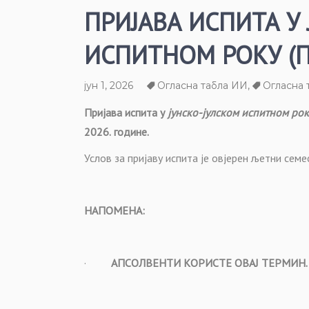
ПРИЈАВА ИСПИТА У
ИСПИТНОМ РОКУ (
јун 1, 2026
Огласна табла ИИ
,
Огласна 
Пријава испита у
јунско-јулском испитном рок
2026.
године.
Услов за пријаву испита је овјерен
љетни
семес
НАПОМЕНА:
·
АПСОЛВЕНТИ КОРИСТЕ ОВАЈ ТЕРМИН.