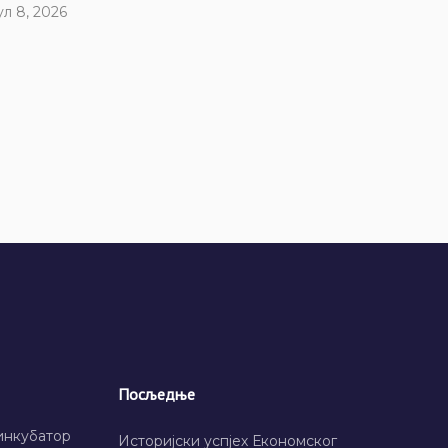
ул 8, 2026
Посљедње
инкубатор
Историјски успјех Економског