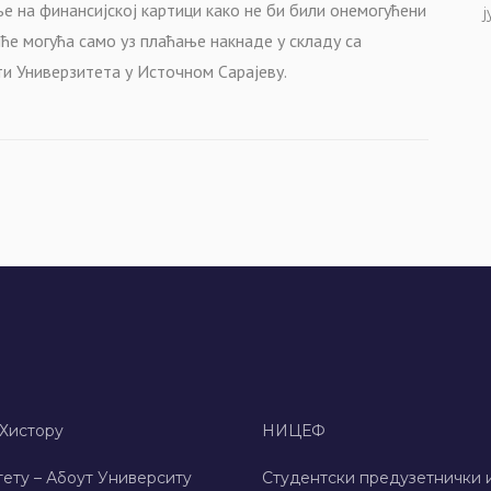
е на финансијској картици како не би били онемогућени
ј
ће могућа само уз плаћање накнаде у складу са
ти Универзитета у Источном Сарајеву.
 Хисторy
НИЦЕФ
ету – Абоут Университy
Студентски предузетнички 