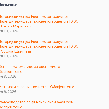
Посљедње
Историјски успјех Економског факултета
Пале: дипломци са просјечном оцјеном 10,00
– Петар Марковић
ул 10, 2026
Историјски успјех Економског факултета
Пале: дипломци са просјечном оцјеном 10,00
– Софија Шкипина
ул 10, 2026
Основе математике за економисте –
Обавјештење
ул 9, 2026
Математика за економисте – Обавјештење
ул 9, 2026
Рачуноводство са финансијском анализом –
Обавјештење