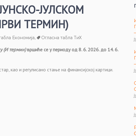
 ЈУНСКО-ЈУЛСКОМ
ПРВИ ТЕРМИН)
табла Економија
,
Огласна табла ТиХ
ј
у (И термин)
вршиће се у периоду
од 8. 6. 2026. до 14. 6.
тар, као и регулисано стање на финансијској картици.
ј
ј
ј