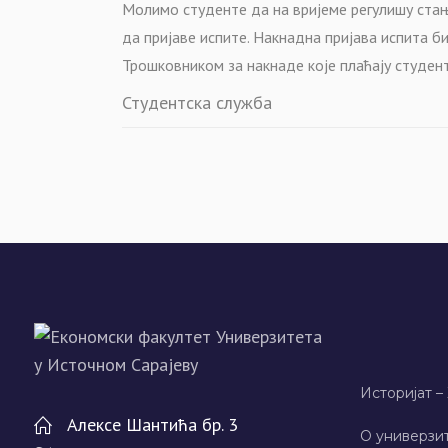
М
олимо студенте да на вријеме регулишу стањ
да пријаве испите.
Накнадна пријава испита би
Трошковником за накнаде које плаћају студен
Студентска служба
Историјат –
Алeксe Шантића бр. 3
О универзит