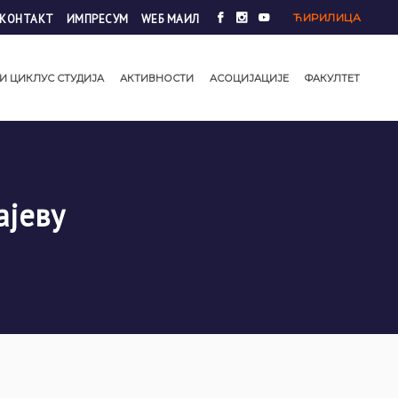
ЋИРИЛИЦА
КОНТАКТ
ИМПРЕСУМ
WЕБ МАИЛ
И ЦИКЛУС СТУДИЈА
АКТИВНОСТИ
АСОЦИЈАЦИЈЕ
ФАКУЛТЕТ
ајеву