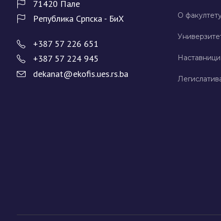
71420 Палe
О факултету
Рeпублика Српска - БиХ
Универзите
+387 57 226 651
+387 57 224 945
Наставници
dekanat@ekofis.ues.rs.ba
Легислатив