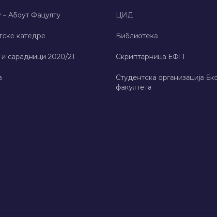
 – Абоут Фацултy
ЦИД
тске катедре
Библиотека
 и сарадници 2020/21
Скриптарница ЕФП
а
Студентска организација Ек
факултета