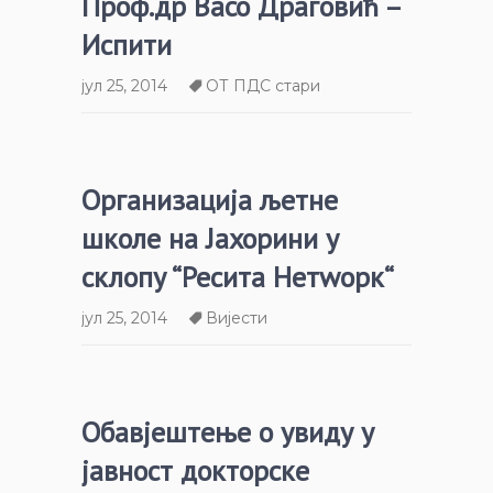
Проф.др Васо Драговић –
Испити
јул 25, 2014
ОТ ПДС стари
Организација љетне
школе на Јахорини у
склопу “Ресита Нетwорк“
јул 25, 2014
Вијести
Обавјештење о увиду у
јавност докторске