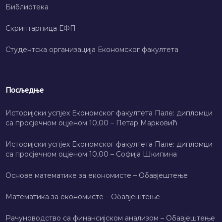
Библиотека
Скриптарница ЕФП
Студентска организација Економског факултета
Посљедње
Историјски успјех Економског факултета Пале: дипломци
са просјечном оцјеном 10,00 – Петар Марковић
Историјски успјех Економског факултета Пале: дипломци
са просјечном оцјеном 10,00 – Софија Шкипина
Основе математике за економисте – Обавјештење
Математика за економисте – Обавјештење
Рачуноводство са финансијском анализом – Обавјештење