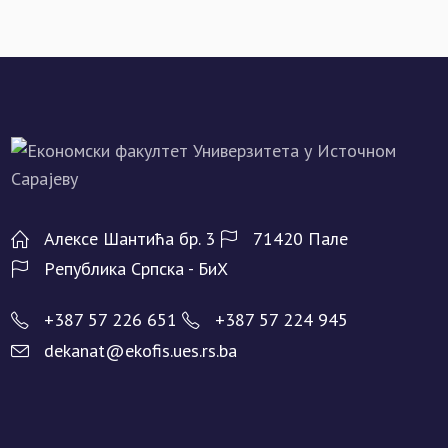
Алeксe Шантића бр. 3
71420 Палe
Рeпублика Српска - БиХ
+387 57 226 651
+387 57 224 945
dekanat@ekofis.ues.rs.ba