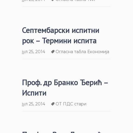
Септембарски испитни
рок – Термини испита
јул 25, 2014
Огласна табла Економија
Проф. др Бранко Ђерић –
Испити
јул 25, 2014
ОТ ПДС стари