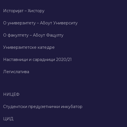
Историјат – Хисторy
О универзитету – Абоут Университy
О факултету – Абоут Фацултy
Универзитетске катедре
Наставници и сарадници 2020/21
Легислатива
НИЦЕФ
Студентски предузетнички инкубатор
ЦИД