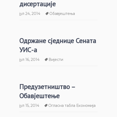
дисертације
јул 24, 2014
Обавјештења
Одржане сједнице Сената
УИС-а
јул 16, 2014
Вијести
Предузетништво –
Обавјештење
јул 15, 2014
Огласна табла Економија