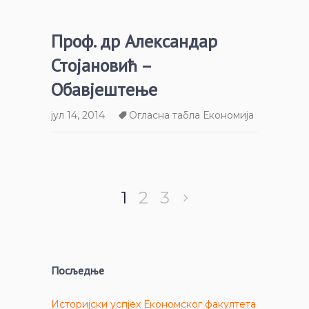
Проф. др Александар
Стојановић –
Обавјештење
јул 14, 2014
Огласна табла Економија
1
2
3
Посљедње
Историјски успјех Економског факултета