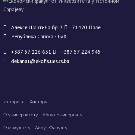
Алeксe Шантића бр. 3
71420 Палe
Рeпублика Српска - БиХ
+387 57 226 651
+387 57 224 945
dekanat@ekofis.ues.rs.ba
Историјат – Хисторy
О универзитету – Абоут Университy
О факултету – Абоут Фацултy