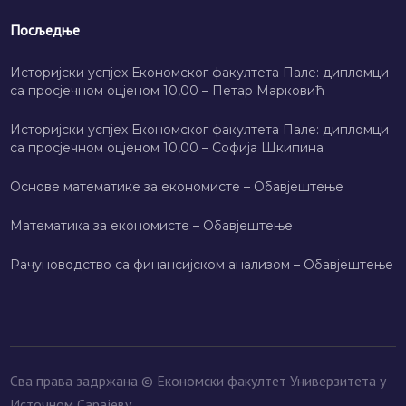
Посљедње
Историјски успјех Економског факултета Пале: дипломци
са просјечном оцјеном 10,00 – Петар Марковић
Историјски успјех Економског факултета Пале: дипломци
са просјечном оцјеном 10,00 – Софија Шкипина
Основе математике за економисте – Обавјештење
Математика за економисте – Обавјештење
Рачуноводство са финансијском анализом – Обавјештење
Сва права задржана © Економски факултет Универзитета у
Источном Сарајеву