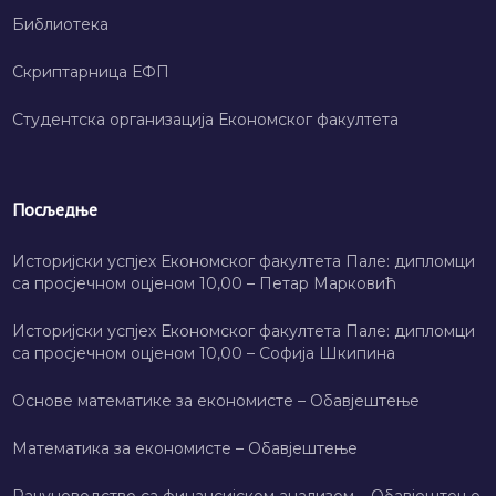
Библиотека
Скриптарница ЕФП
Студентска организација Економског факултета
Посљедње
Историјски успјех Економског факултета Пале: дипломци
са просјечном оцјеном 10,00 – Петар Марковић
Историјски успјех Економског факултета Пале: дипломци
са просјечном оцјеном 10,00 – Софија Шкипина
Основе математике за економисте – Обавјештење
Математика за економисте – Обавјештење
Рачуноводство са финансијском анализом – Обавјештење