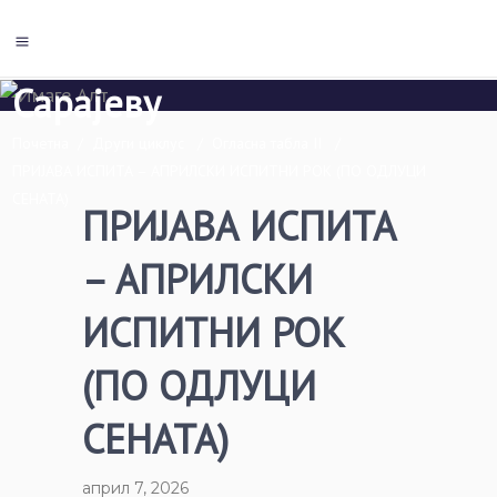
Економски факултет Пале
Универзитета у Источном
Сарајеву
Почетна
/
Други циклус
/
Огласна табла II
/
ПРИЈАВА ИСПИТА – АПРИЛСКИ ИСПИТНИ РОК (ПО ОДЛУЦИ
СЕНАТА)
ПРИЈАВА ИСПИТА
– АПРИЛСКИ
ИСПИТНИ РОК
(ПО ОДЛУЦИ
СЕНАТА)
април 7, 2026