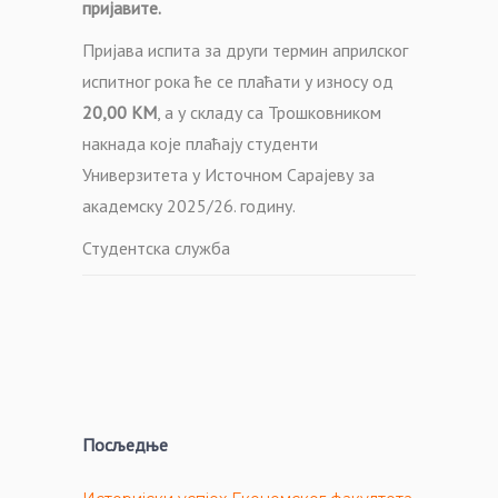
пријавите.
Пријава испита за други термин априлског
испитног рока ће се плаћати у износу од
20,00 КМ
, а у складу са Трошковником
накнада које плаћају студенти
Универзитета у Источном Сарајеву за
академску 2025/26. годину.
Студентска служба
Посљедње