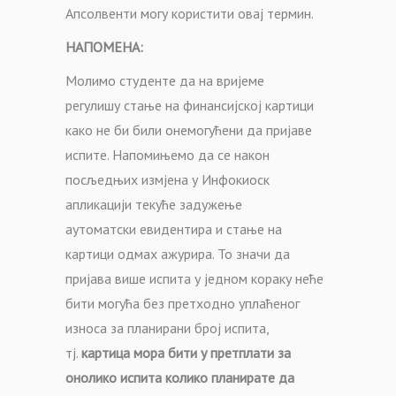
Апсолвенти могу користити овај термин.
НАПОМЕНА:
М
олимо студенте да на вријеме
регулишу стање на финансијској картици
како не би били онемогућени да пријаве
испите.
Напомињемо да се након
посљедњих измјена у
Инфокиоск
апликациј
и
текуће задужење
аутоматски
евидентира
и
стање на
картици одмах
ажурира.
То
значи
да
пријава више испита у једном кораку неће
бити могућа без претходно уплаћеног
износа за планирани број испита,
тј.
к
артица мора бити у претплати за
онолико испита колико
планирате
да