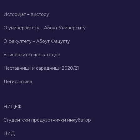
Историјат – Хисторy
О универзитету – Абоут Университy
О факултету – Абоут Фацултy
Универзитетске катедре
Наставници и сарадници 2020/21
Легислатива
НИЦЕФ
Студентски предузетнички инкубатор
ЦИД