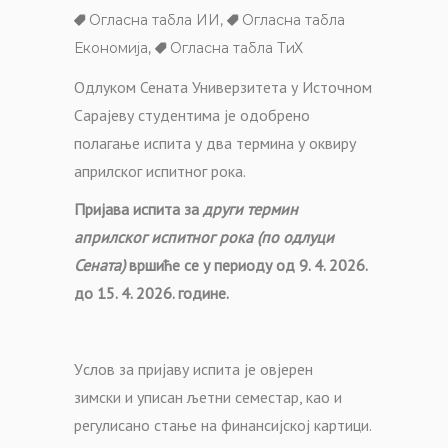
Огласна табла ИИ
,
Огласна табла
Економија
,
Огласна табла ТиХ
Одлуком Сената Универзитета у Источном
Сарајеву студентима је одобрено
полагање испита у два термина у оквиру
априлског испитног рока.
Пријава испита за
други термин
априлског
испитног рок
а
(по одлуци
Сената)
вршиће се
у периоду
од 9. 4. 2026.
до 15. 4. 2026. године.
У
слов за пријаву испита је овјерен
зимски
и уписан љетни
семестар, као и
регулисано стање на финансијској картици.