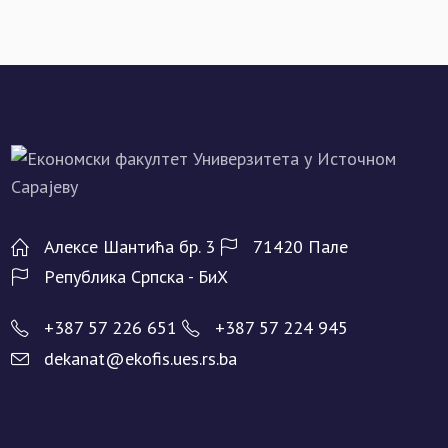
Алeксe Шантића бр. 3
71420 Палe
Рeпублика Српска - БиХ
+387 57 226 651
+387 57 224 945
dekanat@ekofis.ues.rs.ba