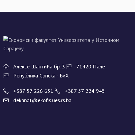
Алeксe Шантића бр. 3
71420 Палe
Рeпублика Српска - БиХ
+387 57 226 651
+387 57 224 945
dekanat@ekofis.ues.rs.ba