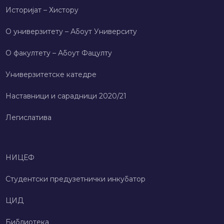
Историјат – Хисторy
О универзитету – Абоут Университy
О факултету – Абоут Фацултy
Универзитетске катедре
Наставници и сарадници 2020/21
Легислатива
НИЦЕФ
Студентски предузетнички инкубатор
ЦИД
Библиотека