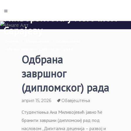
Економски факултет Пале
Универзитета у Источном
Сарајеву
Почетна
/
Обавјештења
/
Обавјештења
/
Одбрана завршног (дипломског) рада
Одбрана
завршног
(дипломског) рада
април 15, 2026
Обавјештења
Студенткиња Ана Миливојевић јавно ће
бранити завршни (дипломски) рад под
насловом „Дигитална деценија – развој и