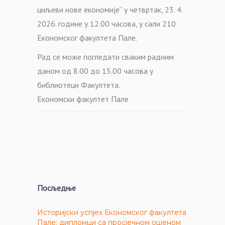
циљеви нове економије“ у четвртак, 23. 4.
2026. године у 12.00 часова, у сали 210
Економског факултета Пале.
Рад се може погледати сваким радним
даном од 8.00 до 15.00 часова у
библиотеци Факултета.
Економски факултет Пале
Посљедње
Историјски успјех Економског факултета
Пале: дипломци са просјечном оцјеном