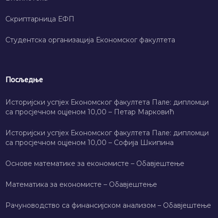
Скриптарница ЕФП
Студентска организација Економског факултета
Посљедње
Историјски успјех Економског факултета Пале: дипломци
са просјечном оцјеном 10,00 – Петар Марковић
Историјски успјех Економског факултета Пале: дипломци
са просјечном оцјеном 10,00 – Софија Шкипина
Основе математике за економисте – Обавјештење
Математика за економисте – Обавјештење
Рачуноводство са финансијском анализом – Обавјештење