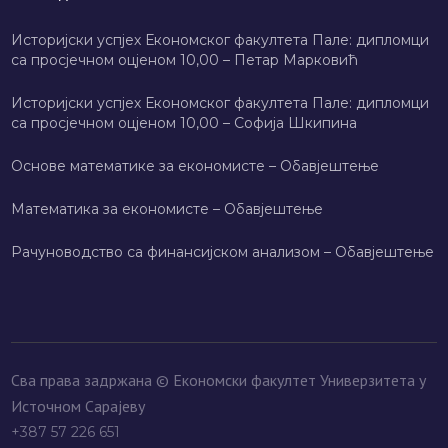
Историјски успјех Економског факултета Пале: дипломци
са просјечном оцјеном 10,00 – Петар Марковић
Историјски успјех Економског факултета Пале: дипломци
са просјечном оцјеном 10,00 – Софија Шкипина
Основе математике за економисте – Обавјештење
Математика за економисте – Обавјештење
Рачуноводство са финансијском анализом – Обавјештење
Сва права задржана © Економски факултет Универзитета у
Источном Сарајеву
+387 57 226 651