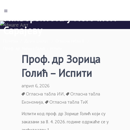
Економски факултет Пале
Универзитета у Источном
Сарајеву
Почетна
/
Други циклус
/
Огласна табла II
/
Проф. др Зорица Голић – Испити
Проф. др Зорица
Голић – Испити
април 6, 2026
Огласна табла ИИ
,
Огласна табла
Економија
,
Огласна табла ТиХ
Испити код проф. др Зорице Голић који су
заказани за 8. 4. 2026. године одржаће се у
амфитеатру 1.