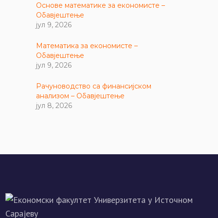
Основе математике за економисте –
Обавјештење
јул 9, 2026
Математика за економисте –
Обавјештење
јул 9, 2026
Рачуноводство са финансијском
анализом – Обавјештење
јул 8, 2026