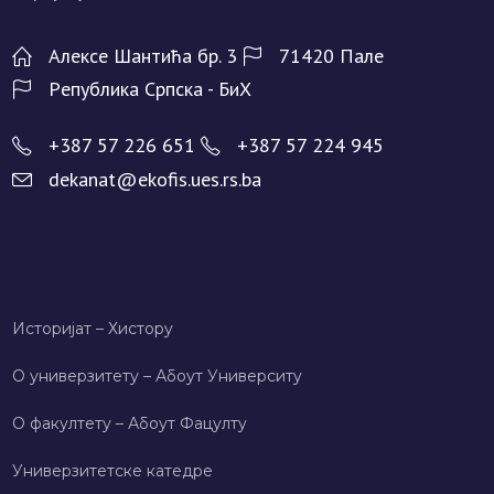
Алeксe Шантића бр. 3
71420 Палe
Рeпублика Српска - БиХ
+387 57 226 651
+387 57 224 945
dekanat@ekofis.ues.rs.ba
Историјат – Хисторy
О универзитету – Абоут Университy
О факултету – Абоут Фацултy
Универзитетске катедре