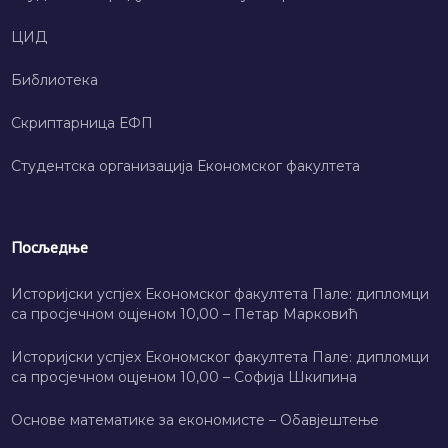
ЦИД
Библиотека
Скриптарница ЕФП
Студентска организација Економског факултета
Посљедње
Историјски успјех Економског факултета Пале: дипломци
са просјечном оцјеном 10,00 – Петар Марковић
Историјски успјех Економског факултета Пале: дипломци
са просјечном оцјеном 10,00 – Софија Шкипина
Основе математике за економисте – Обавјештење