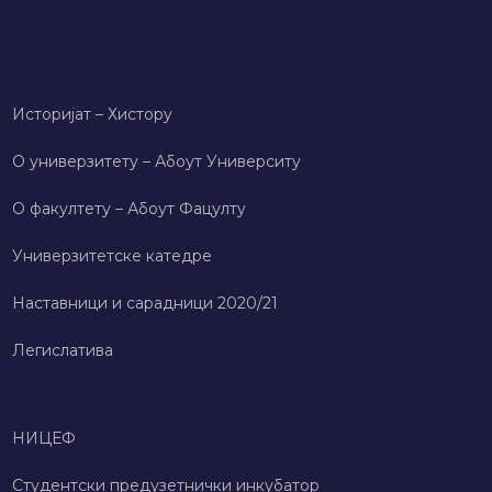
Историјат – Хисторy
О универзитету – Абоут Университy
О факултету – Абоут Фацултy
Универзитетске катедре
Наставници и сарадници 2020/21
Легислатива
НИЦЕФ
Студентски предузетнички инкубатор