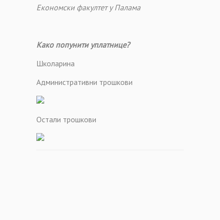
Економски факултет у Палама
Како попунити уплатнице?
Школарина
Административни трошкови
Остали трошкови