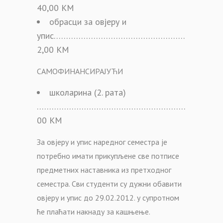
40,00 КМ
обрасци за овјеру и
упис…………………………………………………………
2,00 КМ
САМОФИНАНСИРАЈУЋИ
школарина (2. рата)
………………………………………………………………….2
00 КМ
За овјеру и упис наредног семестра је
потребно имати прикупљене све потписе
предметних наставника из претходног
семестра. Сви студенти су дужни обавити
овјеру и упис до 29.02.2012. у супротном
ће плаћати накнаду за кашњење.