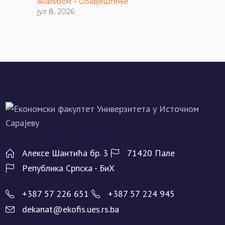
анализом – Обавјештење
јул 8, 2026
Алeксe Шантића бр. 3
71420 Палe
Рeпублика Српска - БиХ
+387 57 226 651
+387 57 224 945
dekanat@ekofis.ues.rs.ba