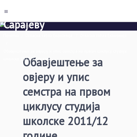
Универзитета у Источном
Сарајеву
Почетна
/
Огласна табла Економија
/
Огласна табла Економија
/
Обавјештење за овјеру и упис семстра на првом циклусу студија
Обавјештење за
школске 2011/12 године
овјеру и упис
семстра на првом
циклусу студија
школске 2011/12
године