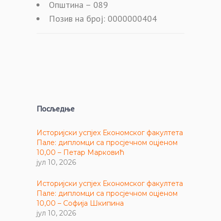
Општина – 089
Позив на број: 0000000404
Посљедње
Историјски успјех Економског факултета
Пале: дипломци са просјечном оцјеном
10,00 – Петар Марковић
јул 10, 2026
Историјски успјех Економског факултета
Пале: дипломци са просјечном оцјеном
10,00 – Софија Шкипина
јул 10, 2026