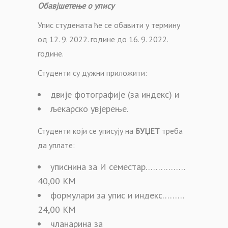
Обавјшетење о упису
Упис студената ће се обавити у термину
од 12. 9. 2022. године до 16. 9. 2022.
године.
Студенти су дужни приложити:
двије фотографије (за индекс) и
љекарско увјерење.
Студенти који се уписују на
БУЏЕТ
треба
да уплате:
уписнина за И семестар…………….
40,00 КМ
формулари за упис и индекс………
24,00 КМ
чланарина за