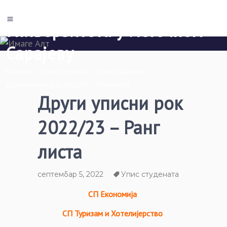
Економски факултет Пале
Универзитета у Источном
Сарајеву
Почетна
/
Упис студента
/
Упис студената
/
Други уписни рок 2022/23 – Ранг листа
Други уписни рок
2022/23 – Ранг
листа
септембар 5, 2022
Упис студената
СП Економија
СП Туризам и Хотелијерство