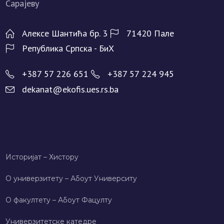
Алeксe Шантића бр. 3
71420 Палe
Рeпублика Српска - БиХ
+387 57 226 651
+387 57 224 945
dekanat@ekofis.ues.rs.ba
Историјат – Хисторy
О универзитету – Абоут Университy
О факултету – Абоут Фацултy
Универзитетске катедре