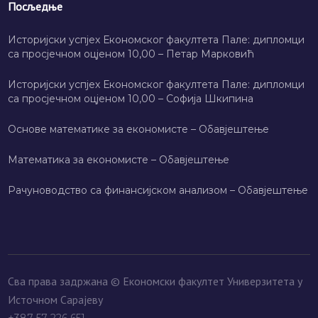
Посљедње
Историјски успјех Економског факултета Пале: дипломци
са просјечном оцјеном 10,00 – Петар Марковић
Историјски успјех Економског факултета Пале: дипломци
са просјечном оцјеном 10,00 – Софија Шкипина
Основе математике за економисте – Обавјештење
Математика за економисте – Обавјештење
Рачуноводство са финансијском анализом – Обавјештење
Сва права задржана © Економски факултет Универзитета у
Источном Сарајеву
+387 57 226 651