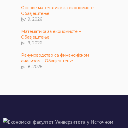
Основе математике за економисте –
Обавјештење
јул 9, 2026
Математика за економисте –
Обавјештење
јул 9, 2026
Рачуноводство са финансијском
анализом – Обавјештење
јул 8, 2026