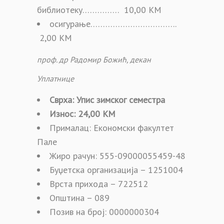
библиотеку…………… 10,00 КМ
осигурање……………………………..
2,00 КМ
проф. др Радомир Божић, декан
Уплатнице
Сврха: Упис
зимског
сем
е
стра
Износ: 24,00 КМ
Прималац: Економски факултет
Пале
Жиро рачун: 555-09000055459-48
Буџетска организација – 1251004
Врста прихода – 722512
Општина – 089
Позив на број: 0000000304