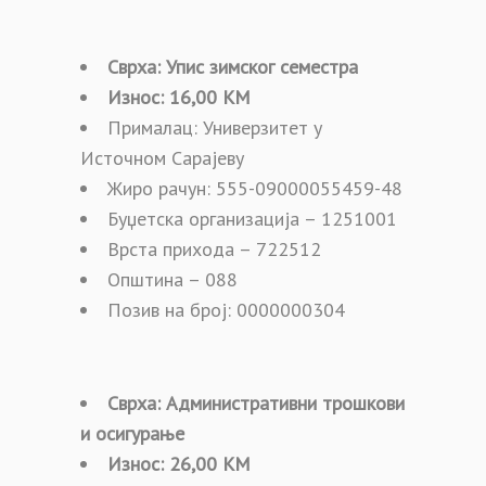
Сврха: Упис
зимског
сем
е
стра
Износ: 16,00 КМ
Прималац: Универзитет у
Источном Сарајеву
Жиро рачун: 555-09000055459-48
Буџетска организација – 1251001
Врста прихода – 722512
Општина – 088
Позив на број: 0000000304
Сврха: Административни трошкови
и осигурање
Износ: 26,00 КМ