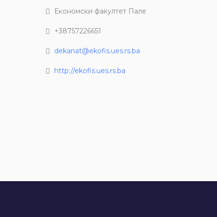
Економски факултет Пале
+38757226651
dekanat@ekofis.ues.rs.ba
http://ekofis.ues.rs.ba