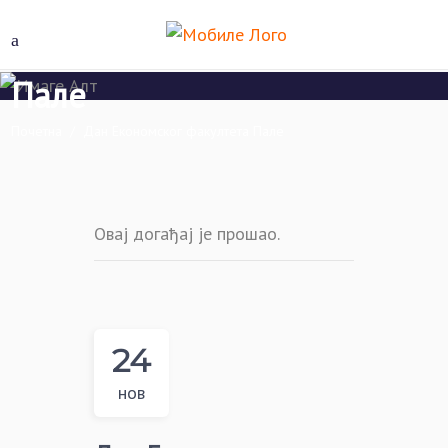
Дан Економског факултета
Пале
Почетна
/
Дан Економског факултета Пале
Овај догађај је прошао.
24
нов