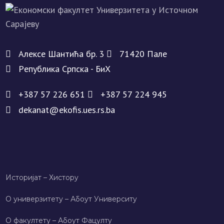
Алeксe Шантића бр. 3
71420 Палe
Рeпублика Српска - БиХ
+387 57 226 651
+387 57 224 945
dekanat@ekofis.ues.rs.ba
Историјат – Хисторy
О универзитету – Абоут Университy
О факултету – Абоут Фацултy