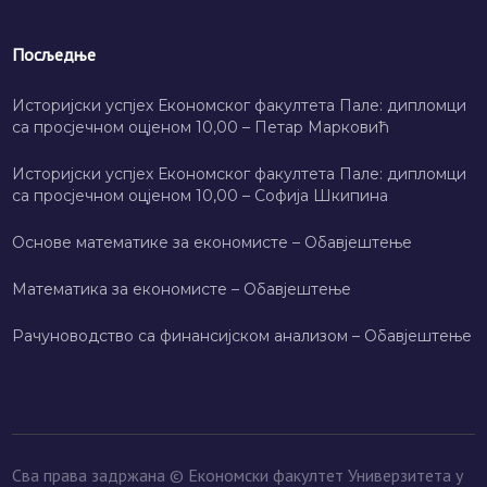
Посљедње
Историјски успјех Економског факултета Пале: дипломци
са просјечном оцјеном 10,00 – Петар Марковић
Историјски успјех Економског факултета Пале: дипломци
са просјечном оцјеном 10,00 – Софија Шкипина
Основе математике за економисте – Обавјештење
Математика за економисте – Обавјештење
Рачуноводство са финансијском анализом – Обавјештење
Сва права задржана © Економски факултет Универзитета у