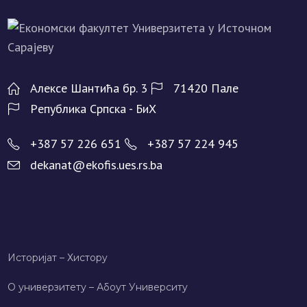
Алeксe Шантића бр. 3
71420 Палe
Рeпублика Српска - БиХ
+387 57 226 651
+387 57 224 945
dekanat@ekofis.ues.rs.ba
Историјат – Хисторy
О универзитету – Абоут Университy