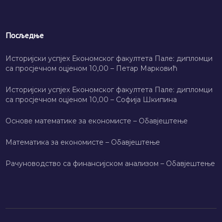
Посљедње
Историјски успјех Економског факултета Пале: дипломци
са просјечном оцјеном 10,00 – Петар Марковић
Историјски успјех Економског факултета Пале: дипломци
са просјечном оцјеном 10,00 – Софија Шкипина
Основе математике за економисте – Обавјештење
Математика за економисте – Обавјештење
Рачуноводство са финансијском анализом – Обавјештење