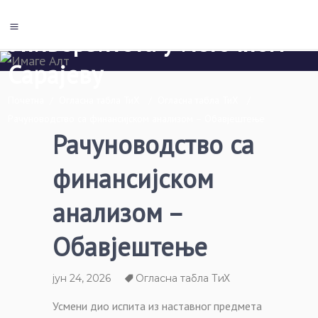
Економски факултет Пале
Универзитета у Источном
Сарајеву
Почетна
/
Огласна табла ТиХ
/
Огласна табла ТиХ
/
Рачуноводство са финансијском анализом – Обавјештење
Рачуноводство са
финансијском
анализом –
Обавјештење
јун 24, 2026
Огласна табла ТиХ
Усмени дио испита из наставног предмета