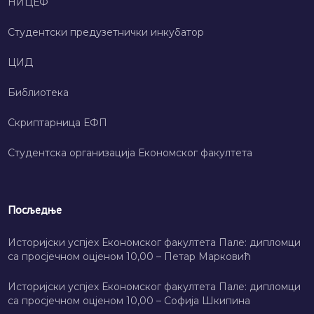
НИЦЕФ
Студентски предузетнички инкубатор
ЦИД
Библиотека
Скриптарница ЕФП
Студентска организација Економског факултета
Посљедње
Историјски успјех Економског факултета Пале: дипломци
са просјечном оцјеном 10,00 – Петар Марковић
Историјски успјех Економског факултета Пале: дипломци
са просјечном оцјеном 10,00 – Софија Шкипина