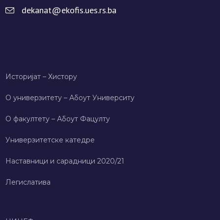
dekanat@ekofis.ues.rs.ba
Историјат – Хисторy
О универзитету – Абоут Университy
О факултету – Абоут Фацултy
Универзитетске катедре
Наставници и сарадници 2020/21
Легислатива