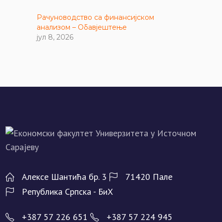
Рачуноводство са финансијском
анализом – Обавјештење
јул 8, 2026
Алeксe Шантића бр. 3
71420 Палe
Рeпублика Српска - БиХ
+387 57 226 651
+387 57 224 945