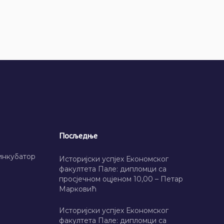
Посљедње
инкубатор
Историјски успјех Економског
факултета Пале: дипломци са
просјечном оцјеном 10,00 – Петар
Марковић
Историјски успјех Економског
факултета Пале: дипломци са