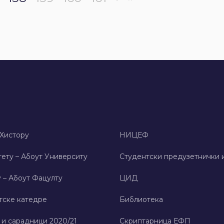
 Хисторy
НИЦЕФ
ету – Абоут Университy
Студентски предузетнички 
 – Абоут Фацултy
ЦИД
тске катедре
Библиотека
 и сарадници 2020/21
Скриптарница ЕФП