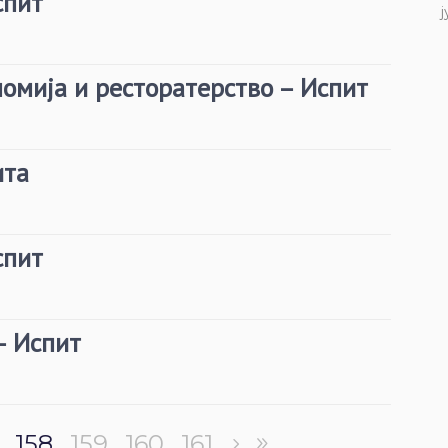
спит
ј
номија и ресторатерство – Испит
ита
спит
– Испит
158
159
160
161