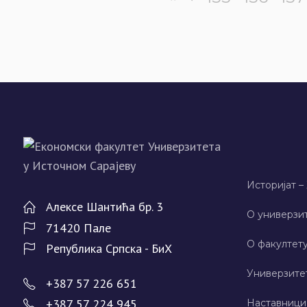
Историјат –
Алeксe Шантића бр. 3
О универзит
71420 Палe
О факултету
Рeпублика Српска - БиХ
Универзите
+387 57 226 651
+387 57 224 945
Наставници