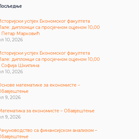
Посљедње
Историјски успјех Економског факултета
Пале: дипломци са просјечном оцјеном 10,00
– Петар Марковић
ул 10, 2026
Историјски успјех Економског факултета
Пале: дипломци са просјечном оцјеном 10,00
– Софија Шкипина
ул 10, 2026
Основе математике за економисте –
Обавјештење
ул 9, 2026
Математика за економисте – Обавјештење
ул 9, 2026
Рачуноводство са финансијском анализом –
Обавјештење