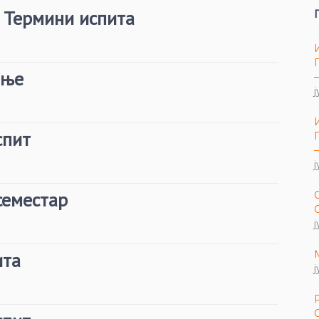
– Термини испита
ење
ј
спит
ј
семестар
ј
ита
ј