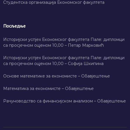
Студентска организација Економског факултета
Посљедње
Историјски успјех Економског факултета Пале: дипломци
са просјечном оцјеном 10,00 – Петар Марковић
Историјски успјех Економског факултета Пале: дипломци
са просјечном оцјеном 10,00 – Софија Шкипина
Основе математике за економисте – Обавјештење
Математика за економисте – Обавјештење
Рачуноводство са финансијском анализом – Обавјештење