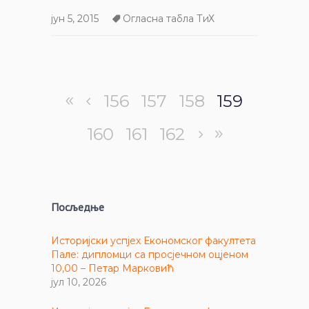
јун 5, 2015
Огласна табла ТиХ
156
157
158
159
160
161
162
Посљедње
Историјски успјех Економског факултета
Пале: дипломци са просјечном оцјеном
10,00 – Петар Марковић
јул 10, 2026