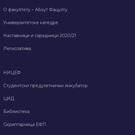
О факултету – Абоут Фацултy
Универзитетске катедре
Наставници и сарадници 2020/21
Легислатива
НИЦЕФ
Студентски предузетнички инкубатор
ЦИД
Библиотека
Скриптарница ЕФП