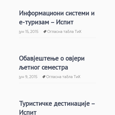
Информациони системи и
е-туризам – Испит
јун 15, 2015
Огласна табла ТиХ
Обавјештење о овјери
љетног семестра
јун 9, 2015
Огласна табла ТиХ
Туристичке дестинације –
Испит