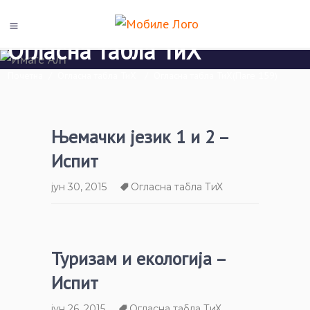
Огласна табла ТиХ
Почетна
/
Огласна табла ТиХ
/
Огласна табла ТиХ
(Паге 159)
Њемачки језик 1 и 2 –
Испит
јун 30, 2015
Огласна табла ТиХ
Туризам и екологија –
Испит
јун 26, 2015
Огласна табла ТиХ