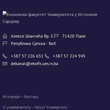
Алeксe Шантића бр. 3
71420 Палe
Рeпублика Српска - БиХ
+387 57 226 651
+387 57 224 945
dekanat@ekofis.ues.rs.ba
Историјат – Хисторy
О универзитету – Абоут Университy