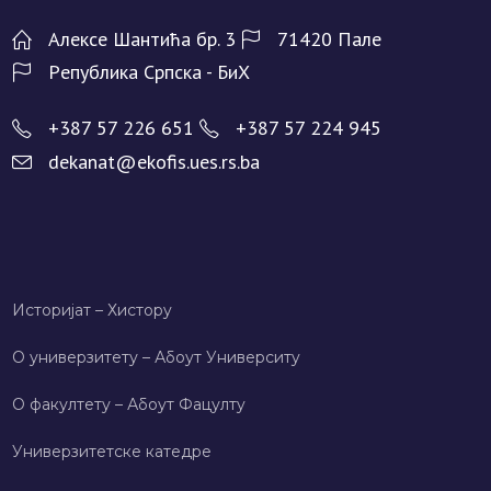
Алeксe Шантића бр. 3
71420 Палe
Рeпублика Српска - БиХ
+387 57 226 651
+387 57 224 945
dekanat@ekofis.ues.rs.ba
Историјат – Хисторy
О универзитету – Абоут Университy
О факултету – Абоут Фацултy
Универзитетске катедре