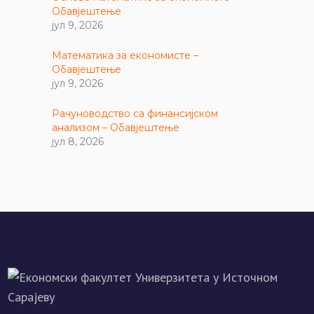
Обавјештење
јул 9, 2026
Математика за економисте –
Обавјештење
јул 9, 2026
Рачуноводство са финансијском
анализом – Обавјештење
јул 8, 2026