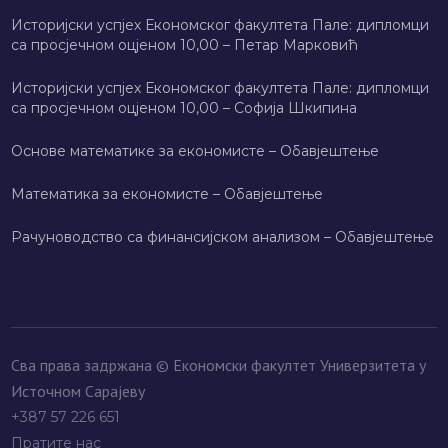
Историјски успјех Економског факултета Пале: дипломци
са просјечном оцјеном 10,00 – Петар Марковић
Историјски успјех Економског факултета Пале: дипломци
са просјечном оцјеном 10,00 – Софија Шкипина
Основе математике за економисте – Обавјештење
Математика за економисте – Обавјештење
Рачуноводство са финансијском анализом – Обавјештење
Сва права задржана © Економски факултет Универзитета у
Источном Сарајеву
+387 57 226 651
Пратите нас