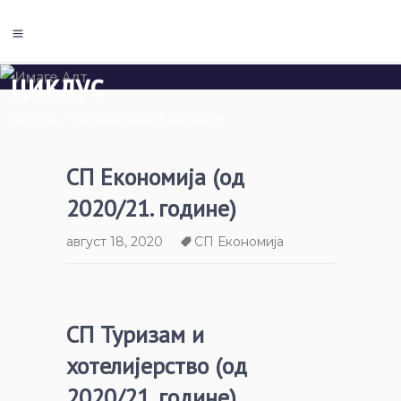
Наставни план Први
циклус
Почетна
/
Наставни план Први циклус
СП Економија (од
2020/21. године)
август 18, 2020
СП Економија
СП Туризам и
хотелијерство (од
2020/21. године)