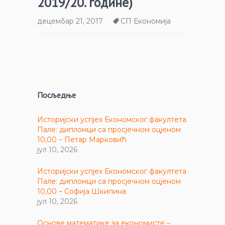
2019/20. године)
децембар 21, 2017
СП Економија
Посљедње
Историјски успјех Економског факултета
Пале: дипломци са просјечном оцјеном
10,00 – Петар Марковић
јул 10, 2026
Историјски успјех Економског факултета
Пале: дипломци са просјечном оцјеном
10,00 – Софија Шкипина
јул 10, 2026
Основе математике за економисте –