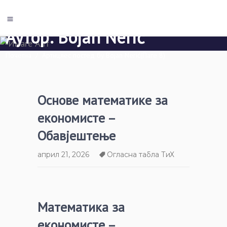
Аутор: Bojan Nerić
Почетна
/
Артицлес постед бy Bojan Nerić
(Паге 8)
Основе математике за
економисте –
Обавјештење
април 21, 2026
Огласна табла ТиХ
Математика за
економисте –