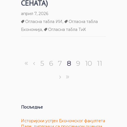
СЕНАТА)
април 7, 2026
Огласна табла ИИ
,
Огласна табла
Економија
,
Огласна табла ТиХ
5
6
7
8
9
10
11
Посљедње
Историјски успјех Економског факултета
Пале: дипломци са просјечном оцјеном