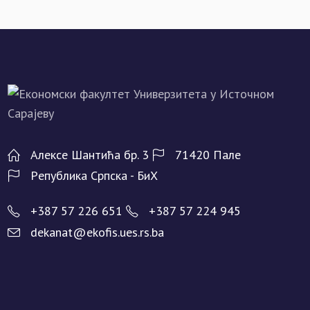
Алeксe Шантића бр. 3
71420 Палe
Рeпублика Српска - БиХ
+387 57 226 651
+387 57 224 945
dekanat@ekofis.ues.rs.ba