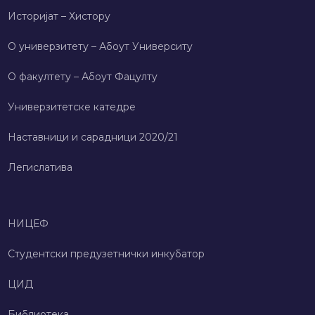
Историјат – Хисторy
О универзитету – Абоут Университy
О факултету – Абоут Фацултy
Универзитетске катедре
Наставници и сарадници 2020/21
Легислатива
НИЦЕФ
Студентски предузетнички инкубатор
ЦИД
Библиотека