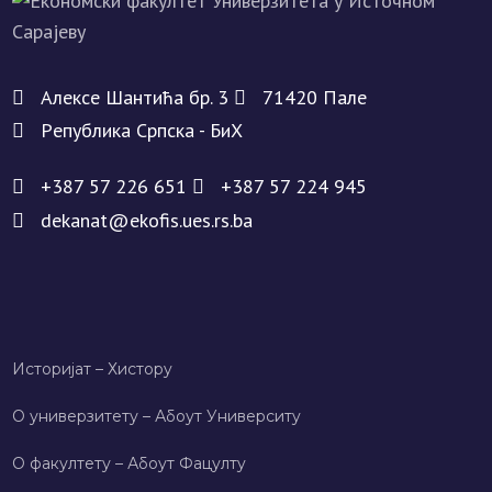
Алeксe Шантића бр. 3
71420 Палe
Рeпублика Српска - БиХ
+387 57 226 651
+387 57 224 945
dekanat@ekofis.ues.rs.ba
Историјат – Хисторy
О универзитету – Абоут Университy
О факултету – Абоут Фацултy