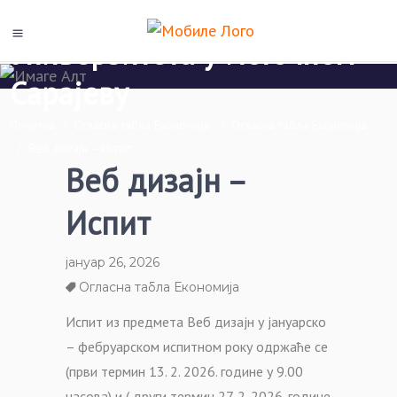
Економски факултет Пале
Универзитета у Источном
Сарајеву
Почетна
/
Огласна табла Економија
/
Огласна табла Економија
/
Веб дизајн – Испит
Веб дизајн –
Испит
јануар 26, 2026
Огласна табла Економија
Испит из предмета Веб дизајн у јануарско
– фебруарском испитном року одржаће се
(први термин 13. 2. 2026. године у 9.00
часова) и ( други термин 27. 2. 2026. године