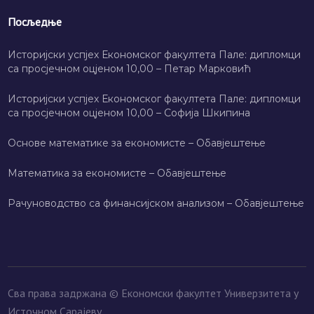
Посљедње
Историјски успјех Економског факултета Пале: дипломци
са просјечном оцјеном 10,00 – Петар Марковић
Историјски успјех Економског факултета Пале: дипломци
са просјечном оцјеном 10,00 – Софија Шкипина
Основе математике за економисте – Обавјештење
Математика за економисте – Обавјештење
Рачуноводство са финансијском анализом – Обавјештење
Сва права задржана © Економски факултет Универзитета у
Источном Сарајеву