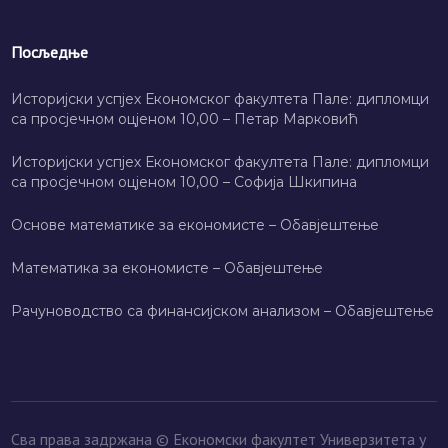
Посљедње
Историјски успјех Економског факултета Пале: дипломци
са просјечном оцјеном 10,00 – Петар Марковић
Историјски успјех Економског факултета Пале: дипломци
са просјечном оцјеном 10,00 – Софија Шкипина
Основе математике за економисте – Обавјештење
Математика за економисте – Обавјештење
Рачуноводство са финансијском анализом – Обавјештење
Сва права задржана © Економски факултет Универзитета у