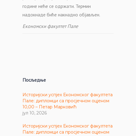
године неће се одржати. Термин
надокнаде биће накнадно објављен.
Економски факултет Пале
Посљедње
Историјски успјех Економског факултета
Пале: дипломци са просјечном оцјеном
10,00 – Петар Марковић
јул 10, 2026
Историјски успјех Економског факултета
Пале: дипломци са просјечном оцјеном