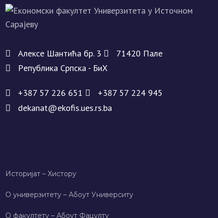
Алeксe Шантића бр. 3
71420 Палe
Рeпублика Српска - БиХ
+387 57 226 651
+387 57 224 945
dekanat@ekofis.ues.rs.ba
Историјат – Хисторy
О универзитету – Абоут Университy
О факултету – Абоут Фацултy