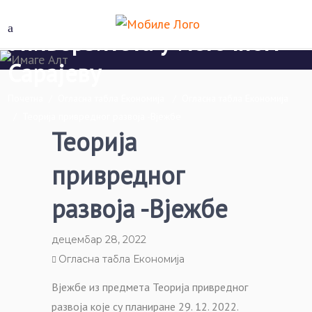
Економски факултет Пале
Универзитета у Источном
Сарајеву
Почетна
/
Огласна табла Економија
/
Огласна табла Економија
/
Теорија привредног развоја -Вјежбе
Теорија
привредног
развоја -Вјежбе
децембар 28, 2022
Огласна табла Економија
Вјежбе из предмета Теорија привредног
развоја које су планиране 29. 12. 2022.