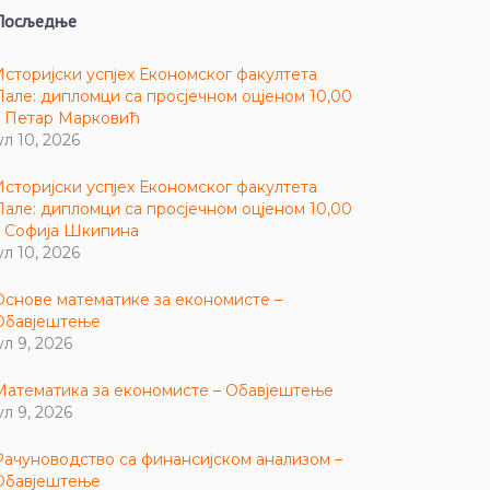
Посљедње
Историјски успјех Економског факултета
Пале: дипломци са просјечном оцјеном 10,00
– Петар Марковић
ул 10, 2026
Историјски успјех Економског факултета
Пале: дипломци са просјечном оцјеном 10,00
– Софија Шкипина
ул 10, 2026
Основе математике за економисте –
Обавјештење
ул 9, 2026
Математика за економисте – Обавјештење
ул 9, 2026
Рачуноводство са финансијском анализом –
Обавјештење