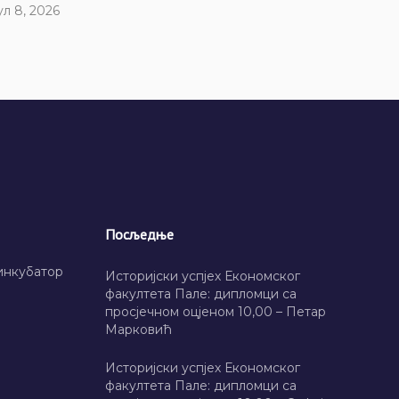
ул 8, 2026
Посљедње
инкубатор
Историјски успјех Економског
факултета Пале: дипломци са
просјечном оцјеном 10,00 – Петар
Марковић
Историјски успјех Економског
факултета Пале: дипломци са