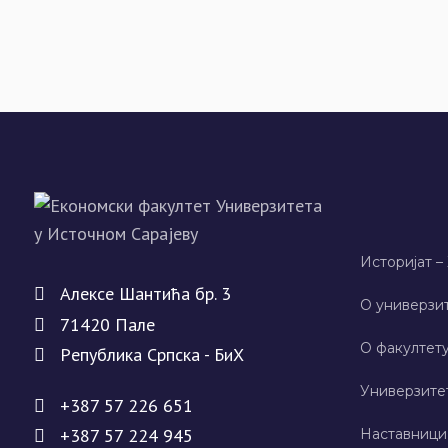
Историјат –
Алeксe Шантића бр. 3
О универзит
71420 Палe
О факултету
Рeпублика Српска - БиХ
Универзите
+387 57 226 651
+387 57 224 945
Наставници