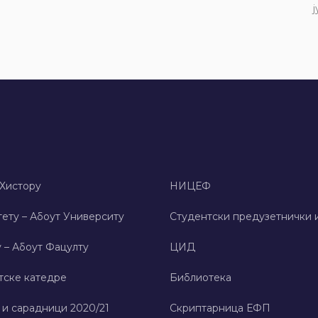
ј
 Хисторy
НИЦЕФ
ету – Абоут Университy
Студентски предузетнички 
 – Абоут Фацултy
ЦИД
тске катедре
Библиотека
 и сарадници 2020/21
Скриптарница ЕФП