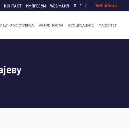
ЋИРИЛИЦА
КОНТАКТ
ИМПРЕСУМ
WЕБ МАИЛ
И ЦИКЛУС СТУДИЈА
АКТИВНОСТИ
АСОЦИЈАЦИЈЕ
ФАКУЛТЕТ
ајеву