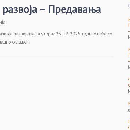
 развоја – Предавања
ија
воја планирана за уторак 23. 12. 2025. године неће се
ј
надно оглашен.
ј
ј
ј