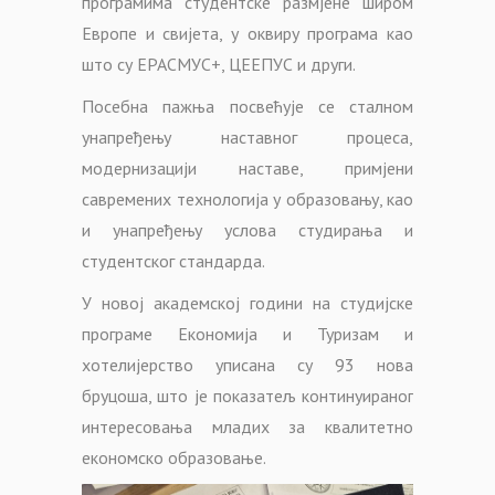
програмима студентске размјене широм
Европе и свијета, у оквиру програма као
што су ЕРАСМУС+, ЦЕЕПУС и други.
Посебна пажња посвећује се сталном
унапређењу наставног процеса,
модернизацији наставе, примјени
савремених технологија у образовању, као
и унапређењу услова студирања и
студентског стандарда.
У новој академској години на студијске
програме Економија и Туризам и
хотелијерство уписана су 93 нова
бруцоша, што је показатељ континуираног
интересовања младих за квалитетно
економско образовање.