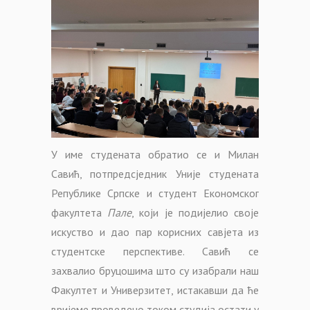
У име студената обратио се и Милан
Савић, потпредсједник Уније студената
Републике Српске и студент Економског
факултета
Пале
, који је подијелио своје
искуство и дао пар корисних савјета из
студентске перспективе. Савић се
захвалио бруцошима што су изабрали наш
Факултет и Универзитет, истакавши да ће
вријеме проведено током студија остати у