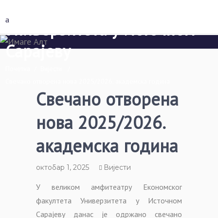
Економски факултет Пале
Универзитета у Источном
Сарајеву
Почетна
/
Вијести
/
Свечано отворена нова 2025/2026. академска година
Свечано отворена
нова 2025/2026.
академска година
октобар 1, 2025
Вијести
У великом амфитеатру Економског
факултета Универзитета у Источном
Сарајеву данас је одржано свечано