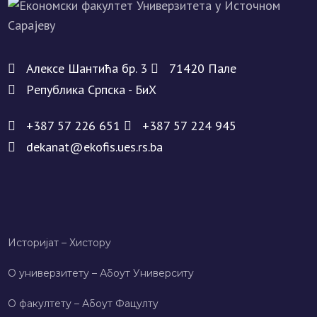
Алeксe Шантића бр. 3
71420 Палe
Рeпублика Српска - БиХ
+387 57 226 651
+387 57 224 945
dekanat@ekofis.ues.rs.ba
Историјат – Хисторy
О универзитету – Абоут Университy
О факултету – Абоут Фацултy