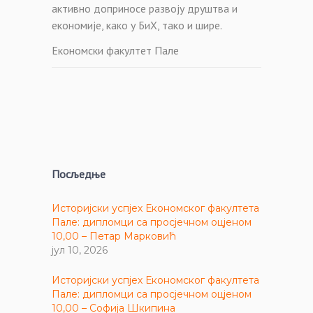
активно доприносе развоју друштва и
економије, како у БиХ, тако и шире.
Економски факултет Пале
Посљедње
Историјски успјех Економског факултета
Пале: дипломци са просјечном оцјеном
10,00 – Петар Марковић
јул 10, 2026
Историјски успјех Економског факултета
Пале: дипломци са просјечном оцјеном
10,00 – Софија Шкипина