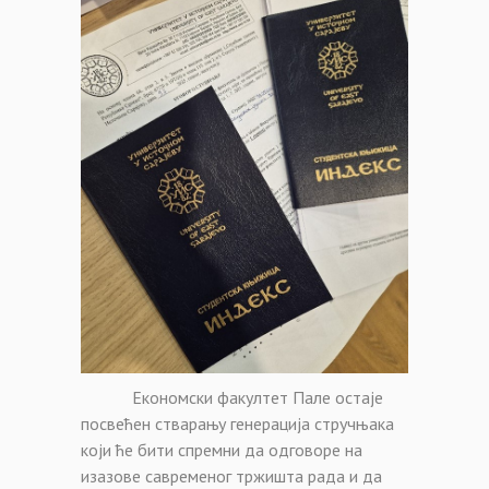
Економски факултет Пале остаје
посвећен стварању генерација стручњака
који ће бити спремни да одговоре на
изазове савременог тржишта рада и да