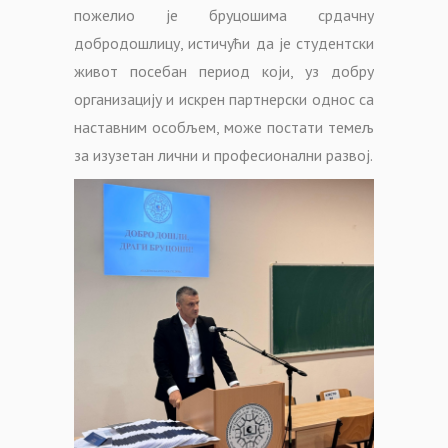
пожелио је бруцошима срдачну
добродошлицу, истичући да је студентски
живот посебан период који, уз добру
организацију и искрен партнерски однос са
наставним особљем, може постати темељ
за изузетан лични и професионални развој.