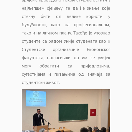
најљепшем сјећању, те да ће знање које
стекну бити од велике користи у
будућности, како на професионалном,
тако и на личном плану. Такође је упознао
студенте са радом Уније студената као и
Студентске организације Економског
факултета, нагласивши да им се увијек
могу обратити са приједлозима,
сугестијама и питањима од значаја за
студентски живот.