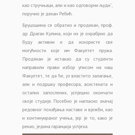
као стручњаци, али и као одговорни људи“,
поручио је декан Ребић.
Бруцошима се обратио и продекан, проф.
др Драган Кулина, који их је охрабрио да
буду активни и да искористе све
могућности које им Факултет пружа.
Продекан је истакао да су студенти
направили прави избор уписом на наш
Факултет, те да ће, уз властито залагање,
али и подршку професора, асистената и
осталих запослених, успјешно окончати
своје студије. Посебно је нагласио значај
редовног похађања наставе и вјежби, као
и континуираног учења, јер је то, како је
рекао, једина гаранција успјеха.