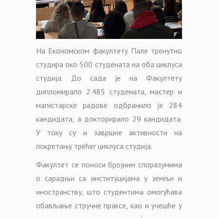
На Економском факултету Пале тренутно
студира око 500 студената на оба циклуса
студија. До сада је на Факултету
дипломирало 2.485 студената, мастер и
магистарске радове одбранило је 284
кандидата, а докторирало 29 кандидата.
У току су и завршне активности на
покретању трећег циклуса студија.
Факултет се поноси бројним споразумима
о сарадњи са институцијама у земљи и
иностранству, што студентима омогућава
обављање стручне праксе, као и учешће у