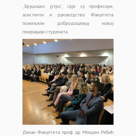
„Бруцошко јутро“, гдје су професори,
асистенти и руководство Факултета
пожељели добродошлицу новој
генерацији студената.
Декан Факултета проф. др Младен Ребић