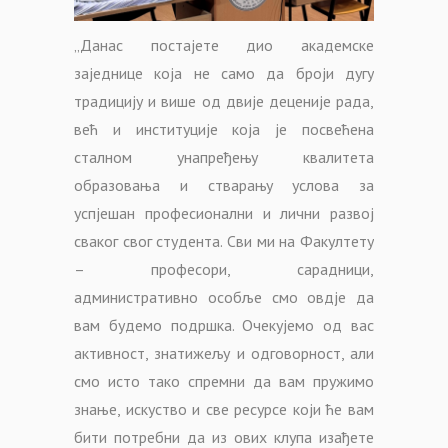
„Данас постајете дио академске
заједнице која не само да броји дугу
традицију и више од двије деценије рада,
већ и институције која је посвећена
сталном унапређењу квалитета
образовања и стварању услова за
успјешан професионални и лични развој
сваког свог студента. Сви ми на Факултету
– професори, сарадници,
административно особље смо овдје да
вам будемо подршка. Очекујемо од вас
активност, знатижељу и одговорност, али
смо исто тако спремни да вам пружимо
знање, искуство и све ресурсе који ће вам
бити потребни да из ових клупа изађете