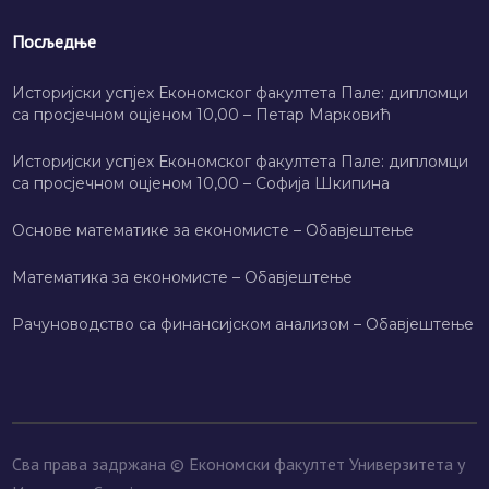
Посљедње
Историјски успјех Економског факултета Пале: дипломци
са просјечном оцјеном 10,00 – Петар Марковић
Историјски успјех Економског факултета Пале: дипломци
са просјечном оцјеном 10,00 – Софија Шкипина
Основе математике за економисте – Обавјештење
Математика за економисте – Обавјештење
Рачуноводство са финансијском анализом – Обавјештење
Сва права задржана © Економски факултет Универзитета у