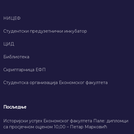
НИЦЕФ
Студентски предузетнички инкубатор
ЦИД
Библиотека
Скриптарница ЕФП
Студентска организација Економског факултета
Посљедње
Историјски успјех Економског факултета Пале: дипломци
са просјечном оцјеном 10,00 – Петар Марковић