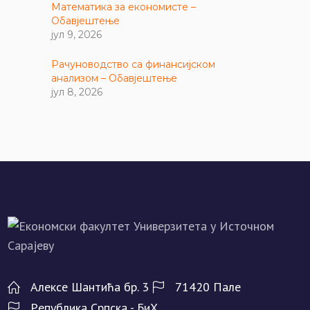
Математика за економисте –
Обавјештење
јул 9, 2026
Рачуноводство са финансијском
анализом – Обавјештење
јул 8, 2026
Алeксe Шантића бр. 3
71420 Палe
Рeпублика Српска - БиХ