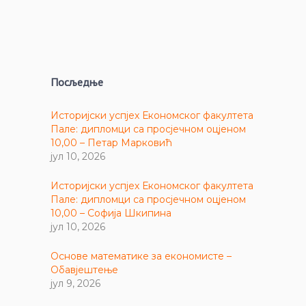
Посљедње
Историјски успјех Економског факултета
Пале: дипломци са просјечном оцјеном
10,00 – Петар Марковић
јул 10, 2026
Историјски успјех Економског факултета
Пале: дипломци са просјечном оцјеном
10,00 – Софија Шкипина
јул 10, 2026
Основе математике за економисте –
Обавјештење
јул 9, 2026