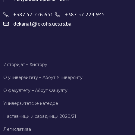
+387 57 226 651
+387 57 224 945
dekanat@ekofis.ues.rs.ba
Историјат – Хисторy
О универзитету – Абоут Университy
О факултету – Абоут Фацултy
Универзитетске катедре
Наставници и сарадници 2020/21
Легислатива