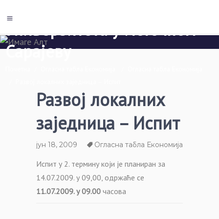
Економски факултет Пале
Универзитета у Источном
Сарајеву
Почетна
/
Огласна табла Економија
/
Огласна табла Економија
/
Развој локалних заједница – Испит
Развој локалних
заједница – Испит
јун 18, 2009
Огласна табла Економија
Испит у 2. термину који је планиран за
14.07.2009. у 09,00, одржаће се
11.07.2009. у 09.00
часова