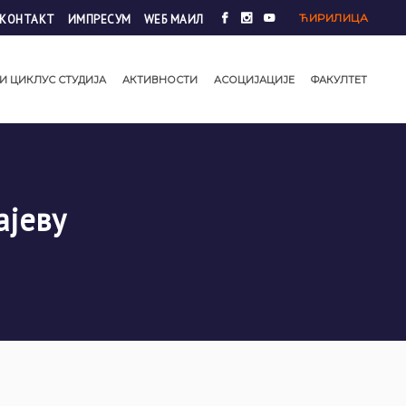
ЋИРИЛИЦА
КОНТАКТ
ИМПРЕСУМ
WЕБ МАИЛ
И ЦИКЛУС СТУДИЈА
АКТИВНОСТИ
АСОЦИЈАЦИЈЕ
ФАКУЛТЕТ
ајеву