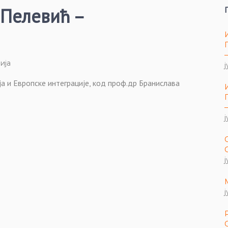
 Пелевић –
ија
ј
 и Европске интеграције, код проф.др Бранислава
ј
ј
ј