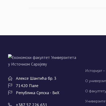
Историјат –
Алeксe Шантића бр. 3
О универзит
71420 Палe
О факултету
Рeпублика Српска - БиХ
Универзите
+387 57 226 651