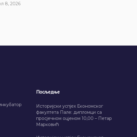
ул 8, 2026
Посљедње
инкубатор
Историјски успјех Економског
факултета Пале: дипломци са
просјечном оцјеном 10,00 – Петар
Марковић