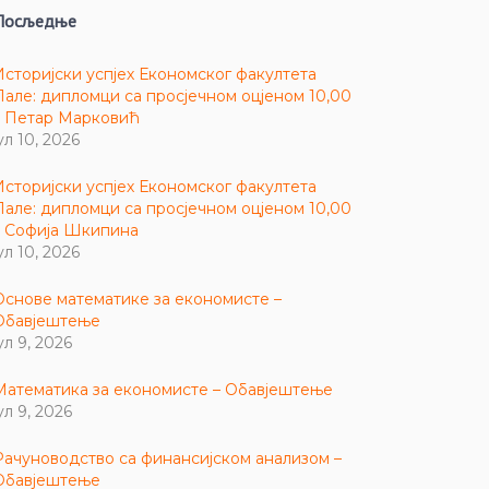
Посљедње
Историјски успјех Економског факултета
Пале: дипломци са просјечном оцјеном 10,00
– Петар Марковић
ул 10, 2026
Историјски успјех Економског факултета
Пале: дипломци са просјечном оцјеном 10,00
– Софија Шкипина
ул 10, 2026
Основе математике за економисте –
Обавјештење
ул 9, 2026
Математика за економисте – Обавјештење
ул 9, 2026
Рачуноводство са финансијском анализом –
Обавјештење