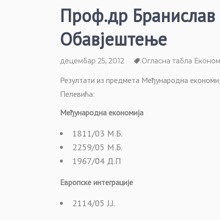
Проф.др Бранислав
Обавјештење
децембар 25, 2012
Огласна табла Економ
Резултати из предмета Међународна економија
Пелевића:
Међународна економија
1811/03 М.Б.
2259/05 М.Б.
1967/04 Д.П
Европске интеграције
2114/05 Ј.Ј.