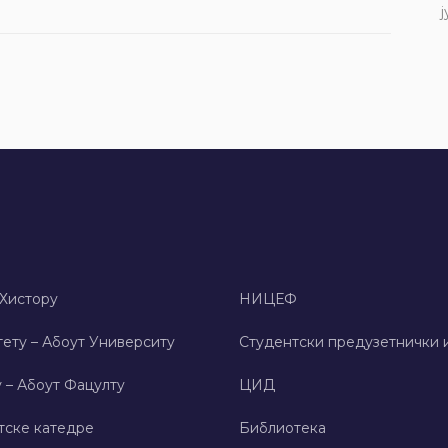
ј
 Хисторy
НИЦЕФ
ету – Абоут Университy
Студентски предузетнички 
 – Абоут Фацултy
ЦИД
тске катедре
Библиотека