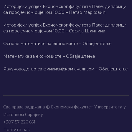
Историјски успјех Економског факултета Пале: дипломци
са просјечном оцјеном 10,00 – Петар Марковић
Историјски успјех Економског факултета Пале: дипломци
са просјечном оцјеном 10,00 – Софија Шкипина
Основе математике за економисте – Обавјештење
Математика за економисте – Обавјештење
Рачуноводство са финансијском анализом – Обавјештење
Сва права задржана © Економски факултет Универзитета у
Источном Сарајеву
+387 57 226 651
Пратите нас