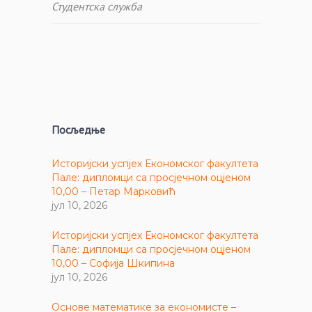
Студентска служба
Посљедње
Историјски успјех Економског факултета
Пале: дипломци са просјечном оцјеном
10,00 – Петар Марковић
јул 10, 2026
Историјски успјех Економског факултета
Пале: дипломци са просјечном оцјеном
10,00 – Софија Шкипина
јул 10, 2026
Основе математике за економисте –