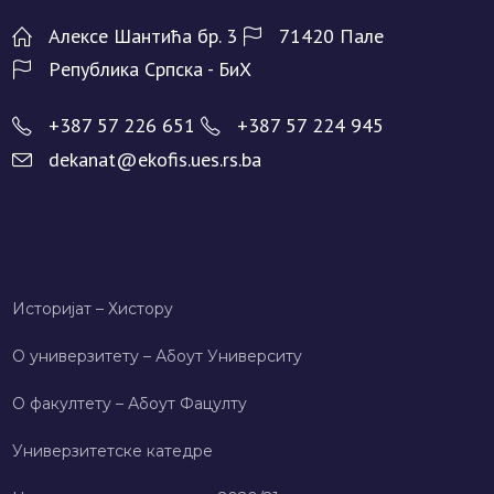
Алeксe Шантића бр. 3
71420 Палe
Рeпублика Српска - БиХ
+387 57 226 651
+387 57 224 945
dekanat@ekofis.ues.rs.ba
Историјат – Хисторy
О универзитету – Абоут Университy
О факултету – Абоут Фацултy
Универзитетске катедре