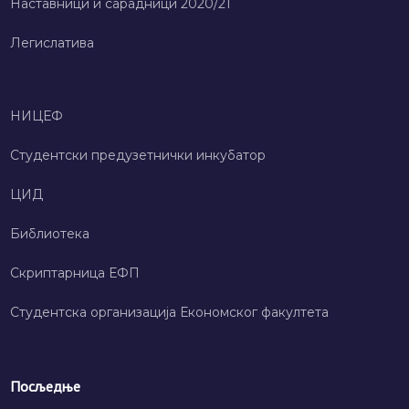
Наставници и сарадници 2020/21
Легислатива
НИЦЕФ
Студентски предузетнички инкубатор
ЦИД
Библиотека
Скриптарница ЕФП
Студентска организација Економског факултета
Посљедње