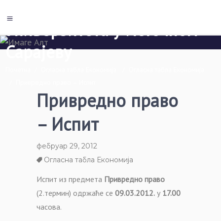
Економски факултет Пале
Универзитета у Источном
Сарајеву
Почетна
/
Огласна табла Економија
/
Огласна табла Економија
/
Привредно право – Испит
Привредно право
– Испит
фебруар 29, 2012
Огласна табла Економија
Испит из предмета
Привредно право
(2.термин) одржаће се
09.03.2012.
у
17.00
часова.