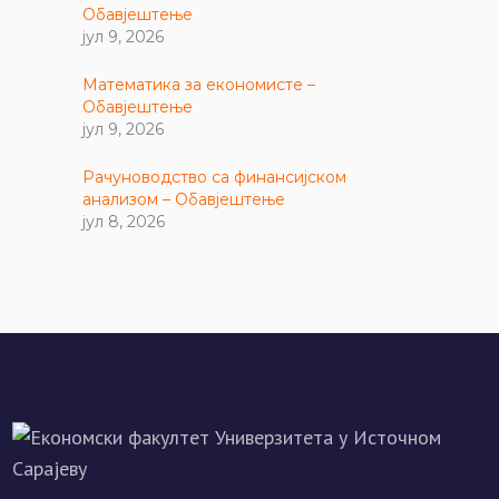
Обавјештење
јул 9, 2026
Математика за економисте –
Обавјештење
јул 9, 2026
Рачуноводство са финансијском
анализом – Обавјештење
јул 8, 2026