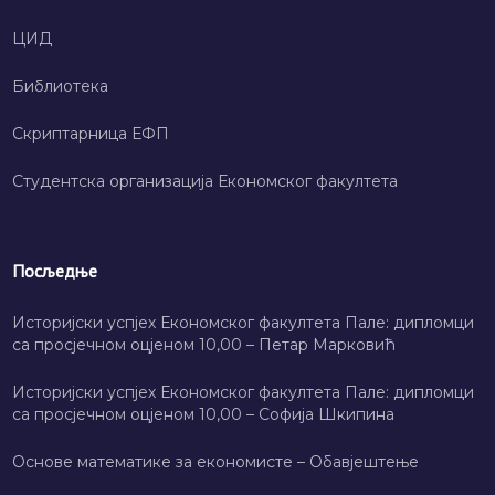
ЦИД
Библиотека
Скриптарница ЕФП
Студентска организација Економског факултета
Посљедње
Историјски успјех Економског факултета Пале: дипломци
са просјечном оцјеном 10,00 – Петар Марковић
Историјски успјех Економског факултета Пале: дипломци
са просјечном оцјеном 10,00 – Софија Шкипина
Основе математике за економисте – Обавјештење