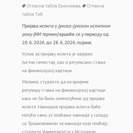
Огласна табла Економија
,
Огласна
табла ТиХ
Пријава испита у
јунско-јулском испитном
року (ИИ термин)
вршиће се у периоду од
20. 6. 2026. до 28. 6. 2026. године.
Услов за пријаву испита је овјерен
љетни
семестар, као и регулисано стање
на финансијској картици.
М
олимо студенте да на вријеме
регулишу стање на финансијској картици
како не би били онемогућени да пријаве
испите.
Накнадна пријава испита биће
могућа само уз плаћање накнаде у складу
са Трошковником за накнаде које плаћају
студенти Универзитета у Источном