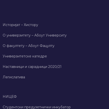
Историјат – Хисторy
О универзитету – Абоут Университy
О факултету – Абоут Фацултy
Универзитетске катедре
Наставници и сарадници 2020/21
Легислатива
НИЦЕФ
Студентски предузетнички инкубатор