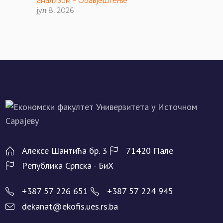
анализом – Обавјештење
јул 8, 2026
Алeксe Шантића бр. 3
71420 Палe
Рeпублика Српска - БиХ
+387 57 226 651
+387 57 224 945
dekanat@ekofis.ues.rs.ba