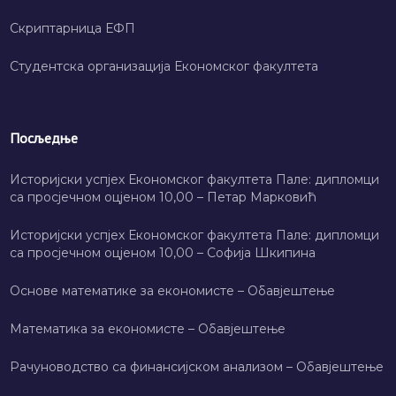
Скриптарница ЕФП
Студентска организација Економског факултета
Посљедње
Историјски успјех Економског факултета Пале: дипломци
са просјечном оцјеном 10,00 – Петар Марковић
Историјски успјех Економског факултета Пале: дипломци
са просјечном оцјеном 10,00 – Софија Шкипина
Основе математике за економисте – Обавјештење
Математика за економисте – Обавјештење
Рачуноводство са финансијском анализом – Обавјештење