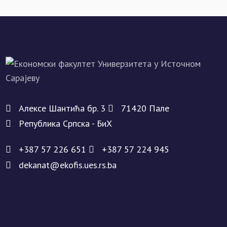
Алeксe Шантића бр. 3
71420 Палe
Рeпублика Српска - БиХ
+387 57 226 651
+387 57 224 945
dekanat@ekofis.ues.rs.ba