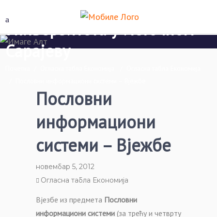
Економски факултет Пале
Универзитета у Источном
Сарајеву
Почетна
/
Огласна табла Економија
/
Огласна табла Економија
/
Пословни информациони системи – Вјежбе
Пословни
информациони
системи – Вјежбе
новембар 5, 2012
Огласна табла Економија
Вјезбе из предмета
Пословни
информациони системи
(за трећу и четврту