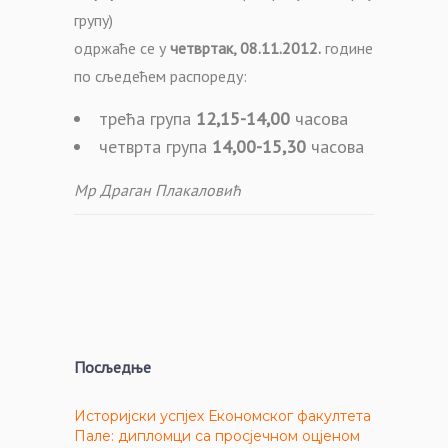
групу)
одржаће се у
четвртак, 08.11.2012.
године
по сљедећем распореду:
трећа група
12,15-14,00
часова
четврта група
14,00-15,30
часова
Мр Драган
Плакаловић
Посљедње
Историјски успјех Економског факултета
Пале: дипломци са просјечном оцјеном