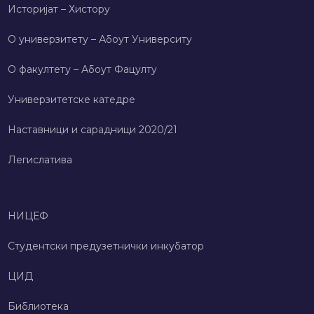
Историјат – Хисторy
О универзитету – Абоут Университy
О факултету – Абоут Фацултy
Универзитетске катедре
Наставници и сарадници 2020/21
Легислатива
НИЦЕФ
Студентски предузетнички инкубатор
ЦИД
Библиотека