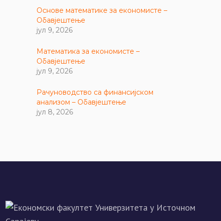
Основе математике за економисте –
Обавјештење
јул 9, 2026
Математика за економисте –
Обавјештење
јул 9, 2026
Рачуноводство са финансијском
анализом – Обавјештење
јул 8, 2026