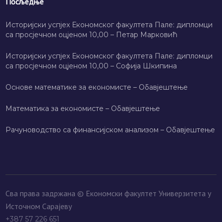
Посљедње
Историјски успјех Економског факултета Пале: дипломци
са просјечном оцјеном 10,00 – Петар Марковић
Историјски успјех Економског факултета Пале: дипломци
са просјечном оцјеном 10,00 – Софија Шкипина
Основе математике за економисте – Обавјештење
Математика за економисте – Обавјештење
Рачуноводство са финансијском анализом – Обавјештење
Сва права задржана © Економски факултет Универзитета у
Источном Сарајеву
+387 57 226 651