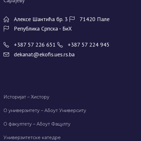
Алeксe Шантића бр. 3
71420 Палe
Рeпублика Српска - БиХ
+387 57 226 651
+387 57 224 945
dekanat@ekofis.ues.rs.ba
Историјат – Хисторy
О универзитету – Абоут Университy
О факултету – Абоут Фацултy
Универзитетске катедре