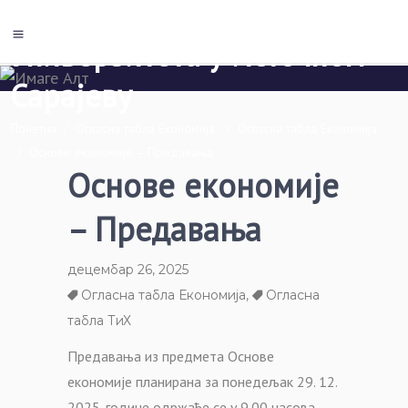
Економски факултет Пале
Универзитета у Источном
Сарајеву
Почетна
/
Огласна табла Економија
/
Огласна табла Економија
/
Основе економије – Предавања
Основе економије
– Предавања
децембар 26, 2025
Огласна табла Економија
,
Огласна
табла ТиХ
Предавања из предмета Основе
економије планирана за понедељак 29. 12.
2025. године одржаће се у 9.00 часова.