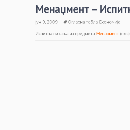
Менаџмент – Испит
јун 9, 2009
Огласна табла Економија
Испитна питања из предмета
Менаџмент
(пдф