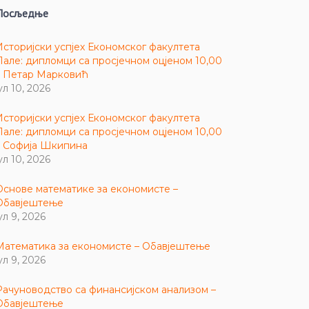
Посљедње
Историјски успјех Економског факултета
Пале: дипломци са просјечном оцјеном 10,00
– Петар Марковић
ул 10, 2026
Историјски успјех Економског факултета
Пале: дипломци са просјечном оцјеном 10,00
– Софија Шкипина
ул 10, 2026
Основе математике за економисте –
Обавјештење
ул 9, 2026
Математика за економисте – Обавјештење
ул 9, 2026
Рачуноводство са финансијском анализом –
Обавјештење