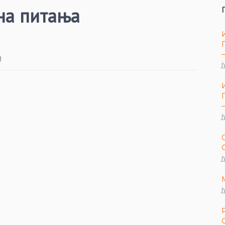
на питања
)
ј
ј
ј
ј