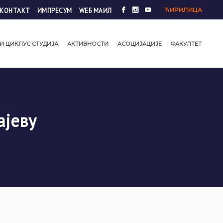
ЋИРИЛИЦА
КОНТАКТ
ИМПРЕСУМ
WЕБ МАИЛ
И ЦИКЛУС СТУДИЈА
АКТИВНОСТИ
АСОЦИЈАЦИЈЕ
ФАКУЛТЕТ
ајеву