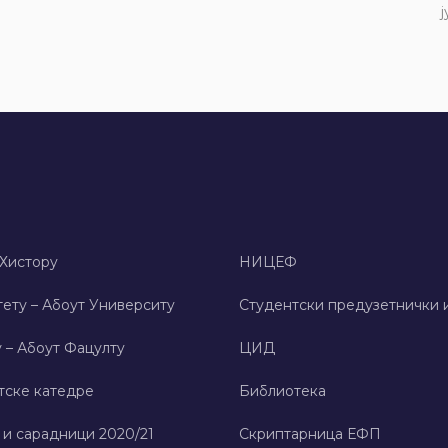
ј
 Хисторy
НИЦЕФ
ету – Абоут Университy
Студентски предузетнички 
 – Абоут Фацултy
ЦИД
тске катедре
Библиотека
 и сарадници 2020/21
Скриптарница ЕФП