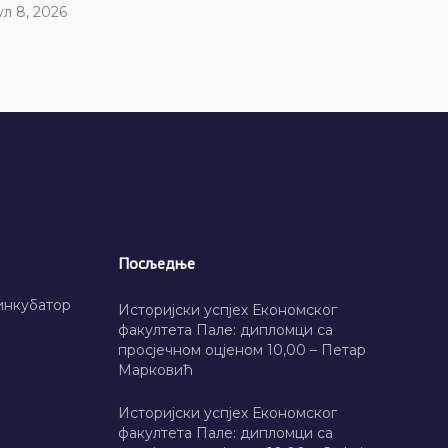
ул 8, 2026
Посљедње
инкубатор
Историјски успјех Економског
факултета Пале: дипломци са
просјечном оцјеном 10,00 – Петар
Марковић
Историјски успјех Економског
факултета Пале: дипломци са