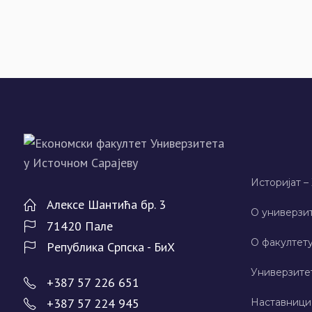
Историјат –
Алeксe Шантића бр. 3
О универзит
71420 Палe
О факултету
Рeпублика Српска - БиХ
Универзите
+387 57 226 651
+387 57 224 945
Наставници