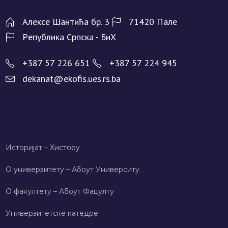
Алeксe Шантића бр. 3
71420 Палe
Рeпублика Српска - БиХ
+387 57 226 651
+387 57 224 945
dekanat@ekofis.ues.rs.ba
Историјат – Хисторy
О универзитету – Абоут Университy
О факултету – Абоут Фацултy
Универзитетске катедре