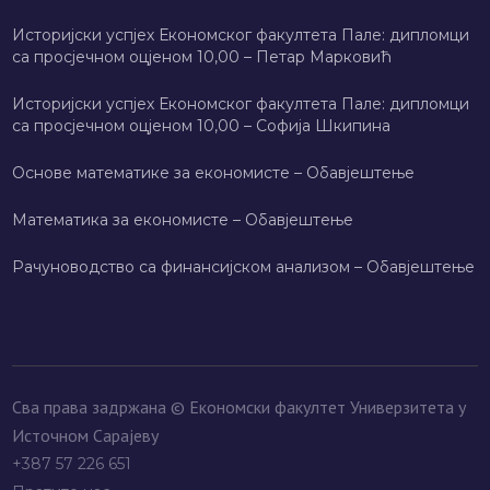
Историјски успјех Економског факултета Пале: дипломци
са просјечном оцјеном 10,00 – Петар Марковић
Историјски успјех Економског факултета Пале: дипломци
са просјечном оцјеном 10,00 – Софија Шкипина
Основе математике за економисте – Обавјештење
Математика за економисте – Обавјештење
Рачуноводство са финансијском анализом – Обавјештење
Сва права задржана © Економски факултет Универзитета у
Источном Сарајеву
+387 57 226 651