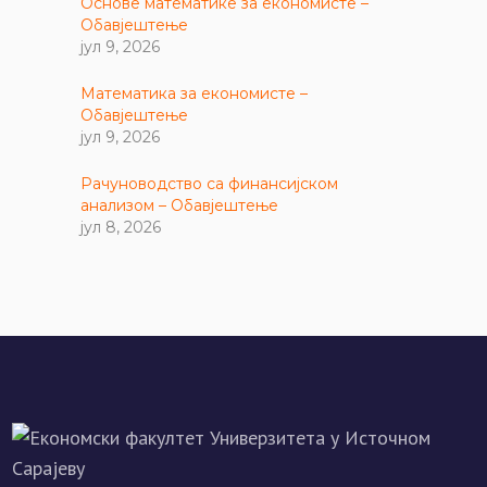
Основе математике за економисте –
Обавјештење
јул 9, 2026
Математика за економисте –
Обавјештење
јул 9, 2026
Рачуноводство са финансијском
анализом – Обавјештење
јул 8, 2026