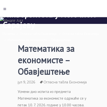
Економски факултет Пале
Универзитета у Источном
Сарајеву
Почетна
/
Огласна табла Економија
/
Огласна табла Економија
/
Математика за економисте – Обавјештење
Математика за
економисте –
Обавјештење
јул 9, 2026
Огласна табла Економија
Усмени дио испита из предмета
Математика за економисте одржаће се у
петак 10. 7. 2026. године у 10.00 часова.