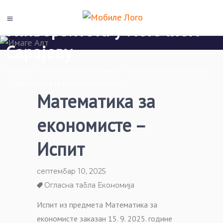
Економски факултет Пале
Универзитета у Источном
Сарајеву
Почетна
/
Огласна табла Економија
/
Огласна табла Економија
/
Математика за економисте – Испит
Математика за
економисте –
Испит
септембар 10, 2025
Огласна табла Економија
Испит из предмета Математика за
економисте заказан 15. 9. 2025. године