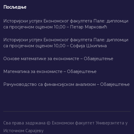
Посљедње
Историјски успјех Економског факултета Пале: дипломци
са просјечном оцјеном 10,00 – Петар Марковић
Историјски успјех Економског факултета Пале: дипломци
са просјечном оцјеном 10,00 – Софија Шкипина
Основе математике за економисте – Обавјештење
Математика за економисте – Обавјештење
Рачуноводство са финансијском анализом – Обавјештење
Сва права задржана © Економски факултет Универзитета у
Источном Сарајеву