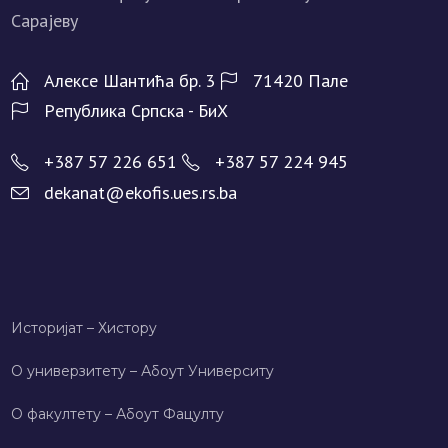
Алeксe Шантића бр. 3
71420 Палe
Рeпублика Српска - БиХ
+387 57 226 651
+387 57 224 945
dekanat@ekofis.ues.rs.ba
Историјат – Хисторy
О универзитету – Абоут Университy
О факултету – Абоут Фацултy