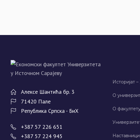
Историјат –
Алeксe Шантића бр. 3
О универзит
71420 Палe
О факултету
Рeпублика Српска - БиХ
Универзите
+387 57 226 651
+387 57 224 945
Наставници