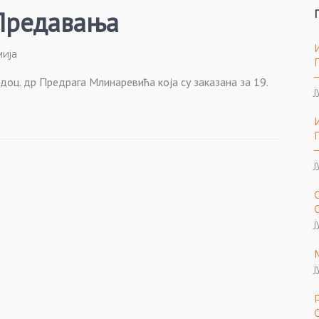
Предавања
мија
ц. др Предрага Млинаревића која су заказана за 19.
ј
ј
ј
ј