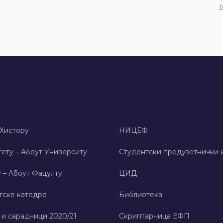
ј
 Хисторy
НИЦЕФ
ету – Абоут Университy
Студентски предузетнички 
 – Абоут Фацултy
ЦИД
тске катедре
Библиотека
 и сарадници 2020/21
Скриптарница ЕФП