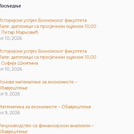
Посљедње
Историјски успјех Економског факултета
Пале: дипломци са просјечном оцјеном 10,00
– Петар Марковић
ул 10, 2026
Историјски успјех Економског факултета
Пале: дипломци са просјечном оцјеном 10,00
– Софија Шкипина
ул 10, 2026
Основе математике за економисте –
Обавјештење
ул 9, 2026
Математика за економисте – Обавјештење
ул 9, 2026
Рачуноводство са финансијском анализом –
Обавјештење