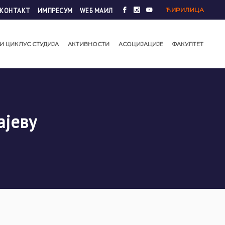
ЋИРИЛИЦА
КОНТАКТ
ИМПРЕСУМ
WЕБ МАИЛ
И ЦИКЛУС СТУДИЈА
АКТИВНОСТИ
АСОЦИЈАЦИЈЕ
ФАКУЛТЕТ
ајеву