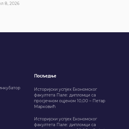
ул 8, 2026
Посљедње
инкубатор
Историјски успјех Економског
факултета Пале: дипломци са
просјечном оцјеном 10,00 – Петар
Марковић
Историјски успјех Економског
факултета Пале: дипломци са