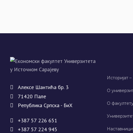
Историјат –
Алeксe Шантића бр. 3
О универзит
71420 Палe
О факултету
Рeпублика Српска - БиХ
Универзите
+387 57 226 651
+387 57 224 945
Наставници