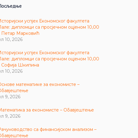
Посљедње
Историјски успјех Економског факултета
Пале: дипломци са просјечном оцјеном 10,00
– Петар Марковић
ул 10, 2026
Историјски успјех Економског факултета
Пале: дипломци са просјечном оцјеном 10,00
– Софија Шкипина
ул 10, 2026
Основе математике за економисте –
Обавјештење
ул 9, 2026
Математика за економисте – Обавјештење
ул 9, 2026
Рачуноводство са финансијском анализом –
Обавјештење