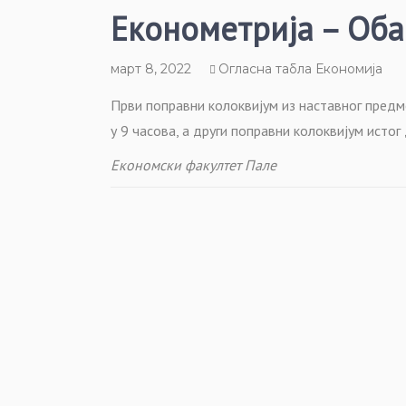
Економетрија – Об
март 8, 2022
Огласна табла Економија
Први поправни колоквијум из наставног предме
у 9 часова, а други поправни колоквијум истог 
Економски факултет Пале