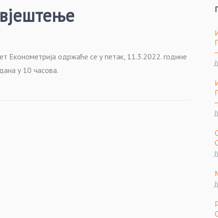
авјештење
т Економетрија одржаће се у петак, 11.3.2022. године
ј
дана у 10 часова.
ј
ј
ј