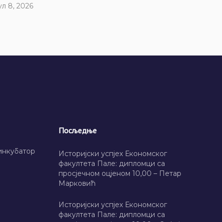
ул 8, 2026
Посљедње
инкубатор
Историјски успјех Економског
факултета Пале: дипломци са
просјечном оцјеном 10,00 – Петар
Марковић
Историјски успјех Економског
факултета Пале: дипломци са