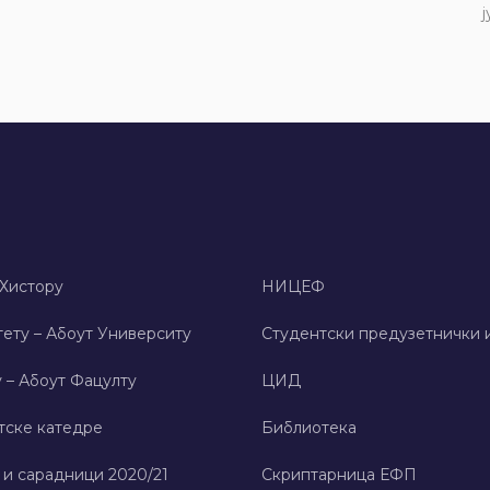
ј
 Хисторy
НИЦЕФ
ету – Абоут Университy
Студентски предузетнички 
 – Абоут Фацултy
ЦИД
тске катедре
Библиотека
 и сарадници 2020/21
Скриптарница ЕФП