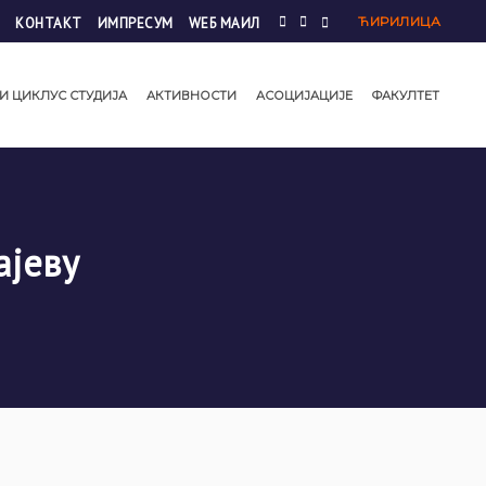
ЋИРИЛИЦА
КОНТАКТ
ИМПРЕСУМ
WЕБ МАИЛ
И ЦИКЛУС СТУДИЈА
АКТИВНОСТИ
АСОЦИЈАЦИЈЕ
ФАКУЛТЕТ
ајеву