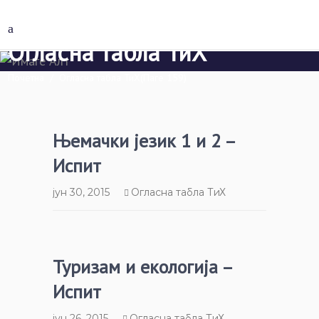
Огласна табла ТиХ
Почетна
/
Огласна табла ТиХ
(Паге 159)
Њемачки језик 1 и 2 –
Испит
јун 30, 2015
Огласна табла ТиХ
Туризам и екологија –
Испит
јун 26, 2015
Огласна табла ТиХ