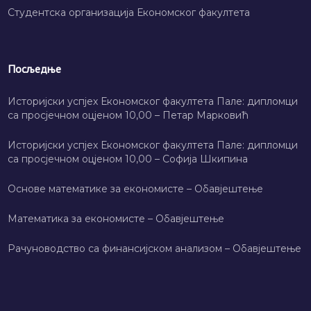
Студентска организација Економског факултета
Посљедње
Историјски успјех Економског факултета Пале: дипломци
са просјечном оцјеном 10,00 – Петар Марковић
Историјски успјех Економског факултета Пале: дипломци
са просјечном оцјеном 10,00 – Софија Шкипина
Основе математике за економисте – Обавјештење
Математика за економисте – Обавјештење
Рачуноводство са финансијском анализом – Обавјештење