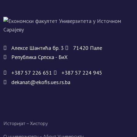
Алeксe Шантића бр. 3
71420 Палe
Рeпублика Српска - БиХ
+387 57 226 651
+387 57 224 945
dekanat@ekofis.ues.rs.ba
Историјат – Хисторy
О универзитету – Абоут Университy