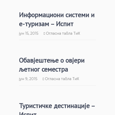
Информациони системи и
е-туризам – Испит
јун 15, 2015
Огласна табла ТиХ
Обавјештење о овјери
љетног семестра
јун 9, 2015
Огласна табла ТиХ
Туристичке дестинације –
Испит