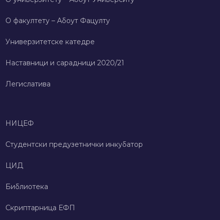
О факултету – Абоут Фацултy
Универзитетске катедре
Наставници и сарадници 2020/21
Легислатива
НИЦЕФ
Студентски предузетнички инкубатор
ЦИД
Библиотека
Скриптарница ЕФП