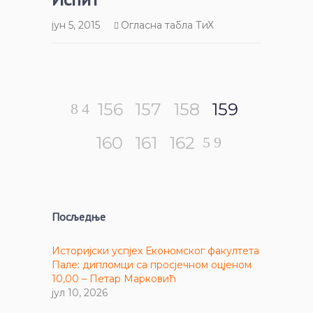
јун 5, 2015
Огласна табла ТиХ
156
157
158
159
160
161
162
Посљедње
Историјски успјех Економског факултета
Пале: дипломци са просјечном оцјеном
10,00 – Петар Марковић
јул 10, 2026