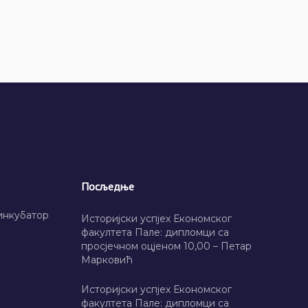
Посљедње
инкубатор
Историјски успјех Економског
факултета Пале: дипломци са
просјечном оцјеном 10,00 – Петар
Марковић
Историјски успјех Економског
факултета Пале: дипломци са