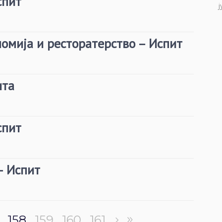
спит
ј
номија и ресторатерство – Испит
ита
спит
– Испит
158
159
160
161