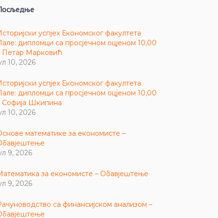
Посљедње
Историјски успјех Економског факултета
Пале: дипломци са просјечном оцјеном 10,00
– Петар Марковић
ул 10, 2026
Историјски успјех Економског факултета
Пале: дипломци са просјечном оцјеном 10,00
– Софија Шкипина
ул 10, 2026
Основе математике за економисте –
Обавјештење
ул 9, 2026
Математика за економисте – Обавјештење
ул 9, 2026
Рачуноводство са финансијском анализом –
Обавјештење