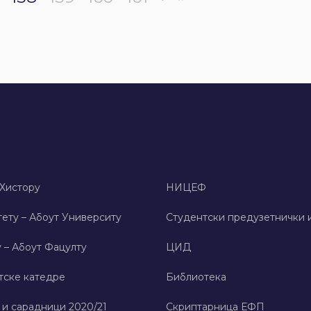
 Хисторy
НИЦЕФ
ету – Абоут Университy
Студентски предузетнички 
 – Абоут Фацултy
ЦИД
тске катедре
Библиотека
 и сарадници 2020/21
Скриптарница ЕФП