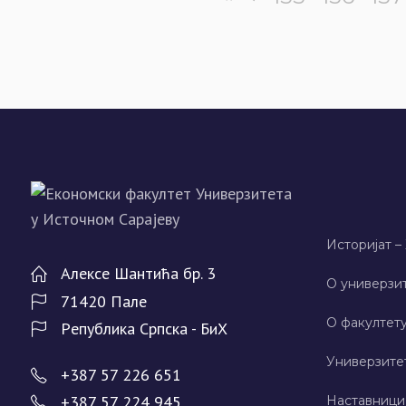
Историјат –
Алeксe Шантића бр. 3
О универзит
71420 Палe
О факултету
Рeпублика Српска - БиХ
Универзите
+387 57 226 651
+387 57 224 945
Наставници