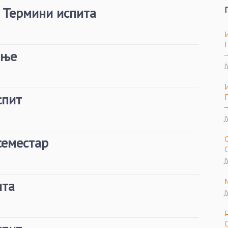
– Термини испита
ење
ј
спит
ј
семестар
ј
ита
ј