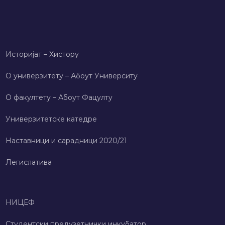
Историјат – Хисторy
О универзитету – Абоут Университy
О факултету – Абоут Фацултy
Универзитетске катедре
Наставници и сарадници 2020/21
Легислатива
НИЦЕФ
Студентски предузетнички инкубатор