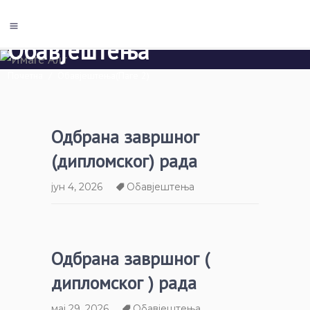
Обавјештења
Почетна
/
Обавјештења
(Паге 2)
Одбрана завршног
(дипломског) рада
јун 4, 2026
Обавјештења
Одбрана завршног (
дипломског ) рада
мај 29, 2026
Обавјештења