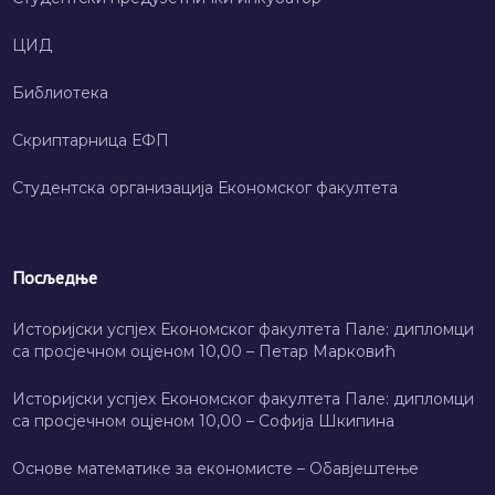
ЦИД
Библиотека
Скриптарница ЕФП
Студентска организација Економског факултета
Посљедње
Историјски успјех Економског факултета Пале: дипломци
са просјечном оцјеном 10,00 – Петар Марковић
Историјски успјех Економског факултета Пале: дипломци
са просјечном оцјеном 10,00 – Софија Шкипина
Основе математике за економисте – Обавјештење