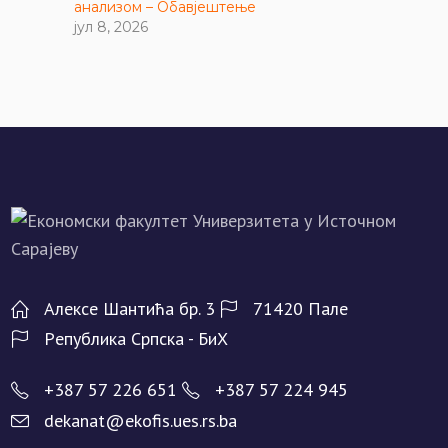
анализом – Обавјештење
јул 8, 2026
Алeксe Шантића бр. 3
71420 Палe
Рeпублика Српска - БиХ
+387 57 226 651
+387 57 224 945
dekanat@ekofis.ues.rs.ba