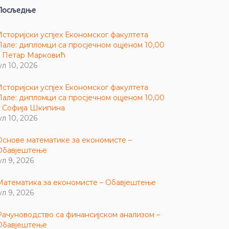
Посљедње
Историјски успјех Економског факултета
Пале: дипломци са просјечном оцјеном 10,00
– Петар Марковић
ул 10, 2026
Историјски успјех Економског факултета
Пале: дипломци са просјечном оцјеном 10,00
– Софија Шкипина
ул 10, 2026
Основе математике за економисте –
Обавјештење
ул 9, 2026
Математика за економисте – Обавјештење
ул 9, 2026
Рачуноводство са финансијском анализом –
Обавјештење