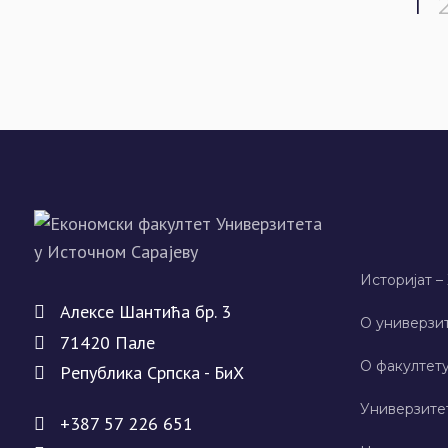
1
Историјат –
Алeксe Шантића бр. 3
О универзит
71420 Палe
О факултету
Рeпублика Српска - БиХ
Универзите
+387 57 226 651