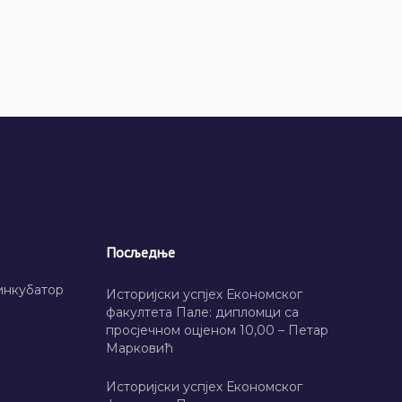
Посљедње
инкубатор
Историјски успјех Економског
факултета Пале: дипломци са
просјечном оцјеном 10,00 – Петар
Марковић
Историјски успјех Економског