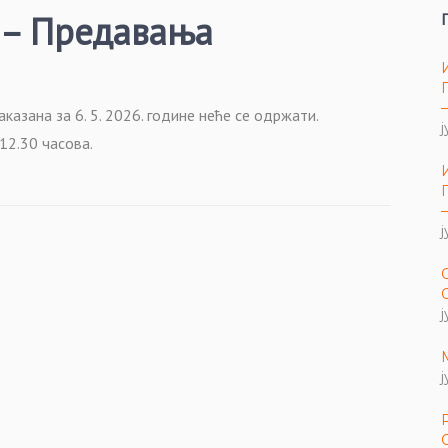
 – Предавања
зана за 6. 5. 2026. године неће се одржати.
ј
12.30 часова.
ј
ј
ј