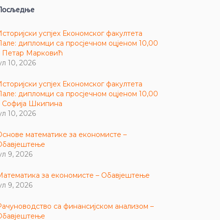
Посљедње
Историјски успјех Економског факултета
Пале: дипломци са просјечном оцјеном 10,00
– Петар Марковић
ул 10, 2026
Историјски успјех Економског факултета
Пале: дипломци са просјечном оцјеном 10,00
– Софија Шкипина
ул 10, 2026
Основе математике за економисте –
Обавјештење
ул 9, 2026
Математика за економисте – Обавјештење
ул 9, 2026
Рачуноводство са финансијском анализом –
Обавјештење