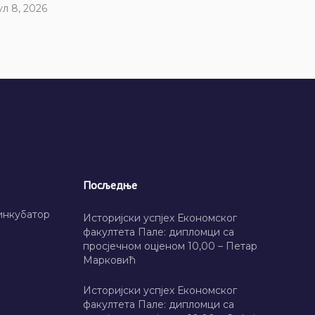
ул 8, 2026
Посљедње
инкубатор
Историјски успјех Економског
факултета Пале: дипломци са
просјечном оцјеном 10,00 – Петар
Марковић
Историјски успјех Економског
факултета Пале: дипломци са