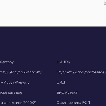
ј
 Хисторy
НИЦЕФ
ету – Абоут Университy
Студентски предузетнички 
 – Абоут Фацултy
ЦИД
тске катедре
Библиотека
 и сарадници 2020/21
Скриптарница ЕФП