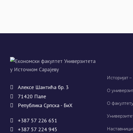
Историјат –
Алeксe Шантића бр. 3
О универзит
71420 Палe
О факултету
Рeпублика Српска - БиХ
Универзите
+387 57 226 651
+387 57 224 945
Наставници