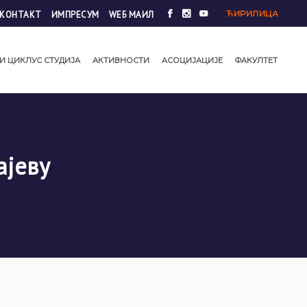
ЋИРИЛИЦА
КОНТАКТ
ИМПРЕСУМ
WЕБ МАИЛ
И ЦИКЛУС СТУДИЈА
АКТИВНОСТИ
АСОЦИЈАЦИЈЕ
ФАКУЛТЕТ
ајеву