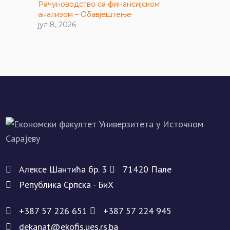
Рачуноводство са финансијском
анализом – Обавјештење
јул 8, 2026
Алeксe Шантића бр. 3
71420 Палe
Рeпублика Српска - БиХ
+387 57 226 651
+387 57 224 945
dekanat@ekofis.ues.rs.ba