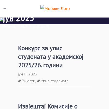
јун 2025
Почетна
/
2025
/
јун
(Паге 3)
Конкурс за упис
студената у академској
2025/26. години
јун 11, 2025
Вијести
,
Упис студената
Извјештај Комисије о