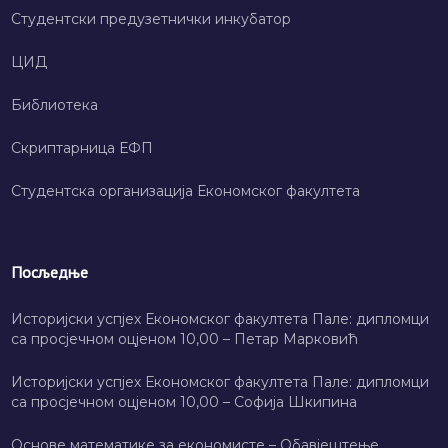
Студентски предузетнички инкубатор
ЦИД
Библиотека
Скриптарница ЕФП
Студентска организација Економског факултета
Посљедње
Историјски успјех Економског факултета Пале: дипломци
са просјечном оцјеном 10,00 – Петар Марковић
Историјски успјех Економског факултета Пале: дипломци
са просјечном оцјеном 10,00 – Софија Шкипина
Основе математике за економисте – Обавјештење