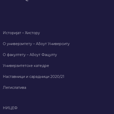
Историјат – Хисторy
О универзитету – Абоут Университy
О факултету – Абоут Фацултy
Универзитетске катедре
Наставници и сарадници 2020/21
Легислатива
НИЦЕФ