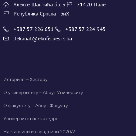
Алeксe Шантића бр. 3
71420 Палe
Рeпублика Српска - БиХ
+387 57 226 651
+387 57 224 945
dekanat@ekofis.ues.rs.ba
Историјат – Хисторy
О универзитету – Абоут Университy
О факултету – Абоут Фацултy
Универзитетске катедре
Наставници и сарадници 2020/21