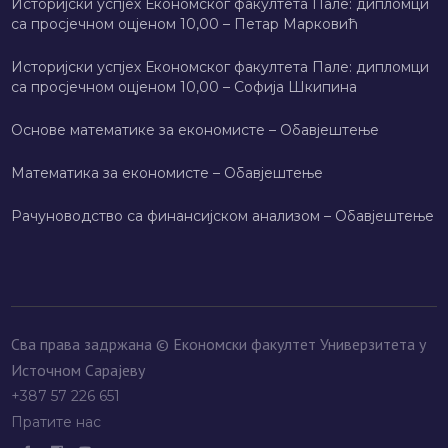
Историјски успјех Економског факултета Пале: дипломци
са просјечном оцјеном 10,00 – Петар Марковић
Историјски успјех Економског факултета Пале: дипломци
са просјечном оцјеном 10,00 – Софија Шкипина
Основе математике за економисте – Обавјештење
Математика за економисте – Обавјештење
Рачуноводство са финансијском анализом – Обавјештење
Сва права задржана © Економски факултет Универзитета у
Источном Сарајеву
+387 57 226 651
Пратите нас