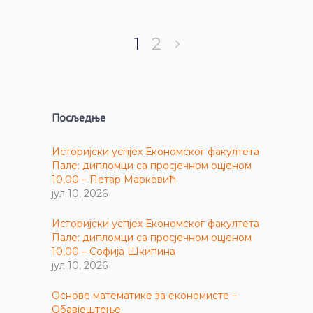
1
2
Посљедње
Историјски успјех Економског факултета
Пале: дипломци са просјечном оцјеном
10,00 – Петар Марковић
јул 10, 2026
Историјски успјех Економског факултета
Пале: дипломци са просјечном оцјеном
10,00 – Софија Шкипина
јул 10, 2026
Основе математике за економисте –
Обавјештење