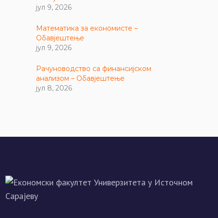
јул 9, 2026
Математика за економисте –
Обавјештење
јул 9, 2026
Рачуноводство са финансијском
анализом – Обавјештење
јул 8, 2026