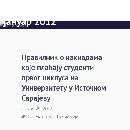
јануар 2012
Почетна
/
2012
/
јануар
Правилник о накнадама
које плаћају студенти
првог циклуса на
Универзитету у Источном
Сарајеву
јануар 29, 2012
Огласна табла Економија