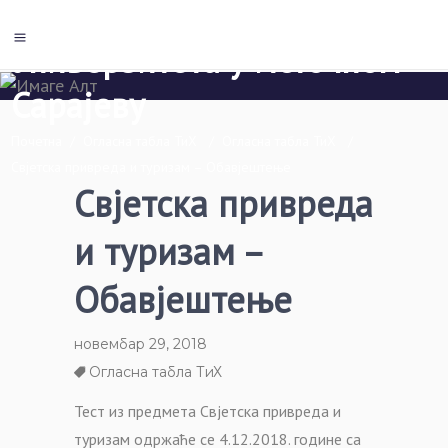
Економски факултет Пале
Универзитета у Источном
Сарајеву
Почетна
/
Огласна табла ТиХ
/
Огласна табла ТиХ
/
Свјетска привреда и туризам – Обавјештење
Свјетска привреда
и туризам –
Обавјештење
новембар 29, 2018
Огласна табла ТиХ
Тест из предмета Свјетска привреда и
туризам одржаће се 4.12.2018. године са