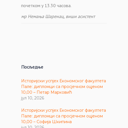
почетком у 13.30 часова.
мр Немања Шаренац, виши асистент
Посљедње
Историјски успјех Економског факултета
Пале: дипломци са просјечном оцјеном
10,00 – Петар Марковић
јул 10, 2026
Историјски успјех Економског факултета
Пале: дипломци са просјечном оцјеном
10,00 – Софија Шкипина
јул 10, 2026