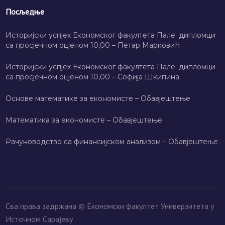
Посљедње
Историјски успјех Економског факултета Пале: дипломци
са просјечном оцјеном 10,00 – Петар Марковић
Историјски успјех Економског факултета Пале: дипломци
са просјечном оцјеном 10,00 – Софија Шкипина
Основе математике за економисте – Обавјештење
Математика за економисте – Обавјештење
Рачуноводство са финансијском анализом – Обавјештење
Сва права задржана © Економски факултет Универзитета у
Источном Сарајеву