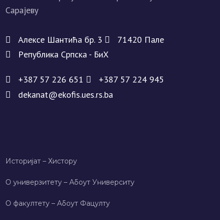
Алeксe Шантића бр. 3
71420 Палe
Рeпублика Српска - БиХ
+387 57 226 651
+387 57 224 945
dekanat@ekofis.ues.rs.ba
Историјат – Хисторy
О универзитету – Абоут Университy
О факултету – Абоут Фацултy