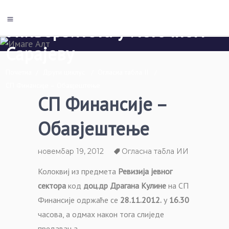
Економски факултет Пале
Универзитета у Источном
Сарајеву
Почетна
/
Други циклус
/
Огласна табла II
/
СП Финансије – Обавјештење
СП Финансије –
Обавјештење
новембар 19, 2012
Огласна табла ИИ
Колоквиј из предмета
Ревизија јевног
сектора
код
доц.др Драгана Кулине
на СП
Финансије одржаће се
28.11.2012.
у
16.30
часова, а одмах након тога слиједе
предавања.