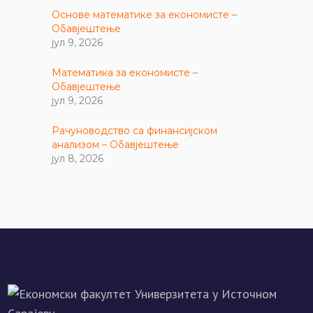
Основе математике за економисте –
Обавјештење
јул 9, 2026
Математика за економисте –
Обавјештење
јул 9, 2026
Рачуноводство са финансијском
анализом – Обавјештење
јул 8, 2026