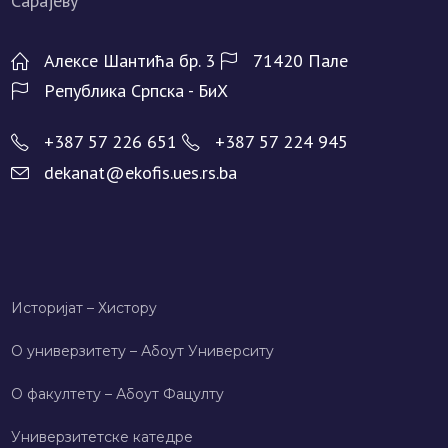
Алeксe Шантића бр. 3
71420 Палe
Рeпублика Српска - БиХ
+387 57 226 651
+387 57 224 945
dekanat@ekofis.ues.rs.ba
Историјат – Хисторy
О универзитету – Абоут Университy
О факултету – Абоут Фацултy
Универзитетске катедре