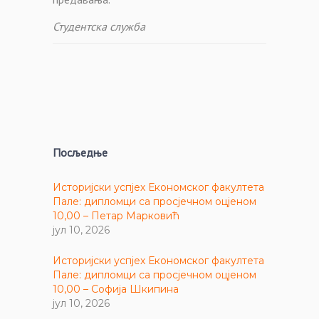
Студентска служба
Посљедње
Историјски успјех Економског факултета
Пале: дипломци са просјечном оцјеном
10,00 – Петар Марковић
јул 10, 2026
Историјски успјех Економског факултета
Пале: дипломци са просјечном оцјеном
10,00 – Софија Шкипина
јул 10, 2026