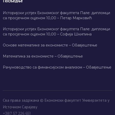
Посљедње
Историјски успјех Економског факултета Пале: дипломци
са просјечном оцјеном 10,00 – Петар Марковић
Историјски успјех Економског факултета Пале: дипломци
са просјечном оцјеном 10,00 – Софија Шкипина
Основе математике за економисте – Обавјештење
Математика за економисте – Обавјештење
Рачуноводство са финансијском анализом – Обавјештење
Сва права задржана © Економски факултет Универзитета у
Источном Сарајеву
+387 57 226 651