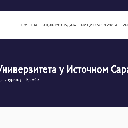
ПОЧЕТНА
И ЦИКЛУС СТУДИЈА
ИИ ЦИКЛУС СТУДИЈА
ИИ
Универзитета у Источном Сар
ја у туризму – Вјежбе