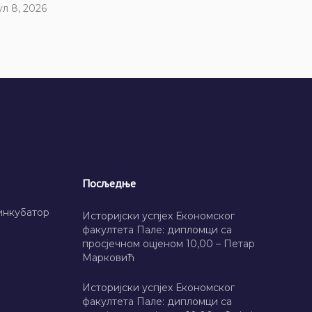
ул 8, 2026
Посљедње
инкубатор
Историјски успјех Економског
факултета Пале: дипломци са
просјечном оцјеном 10,00 – Петар
Марковић
Историјски успјех Економског
факултета Пале: дипломци са