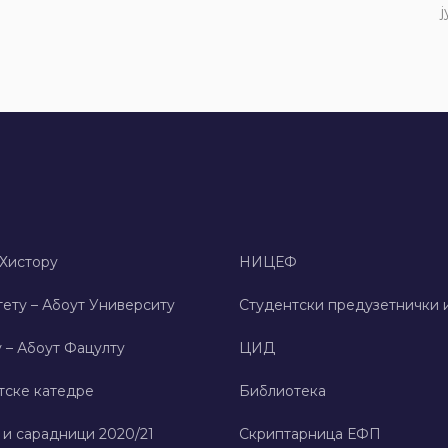
ј
 Хисторy
НИЦЕФ
ету – Абоут Университy
Студентски предузетнички 
 – Абоут Фацултy
ЦИД
тске катедре
Библиотека
 и сарадници 2020/21
Скриптарница ЕФП