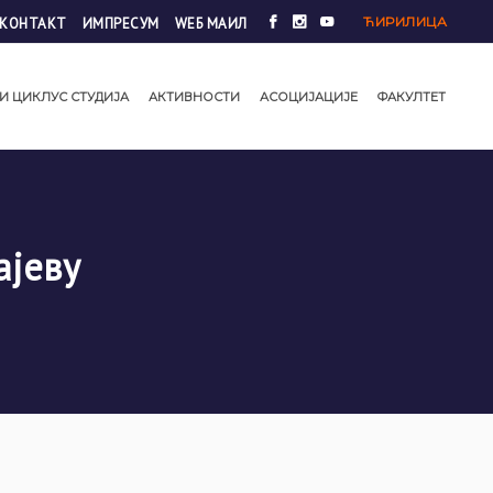
ЋИРИЛИЦА
КОНТАКТ
ИМПРЕСУМ
WЕБ МАИЛ
И ЦИКЛУС СТУДИЈА
АКТИВНОСТИ
АСОЦИЈАЦИЈЕ
ФАКУЛТЕТ
ајеву