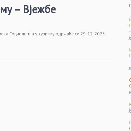
зму – Вјежбе
ета Социологија у туризму одржаће се 29. 12. 2023.
ј
ј
ј
ј