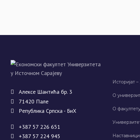
Историјат –
Алeксe Шантића бр. 3
О универзит
71420 Палe
О факултету
Рeпублика Српска - БиХ
Универзите
+387 57 226 651
+387 57 224 945
Наставници