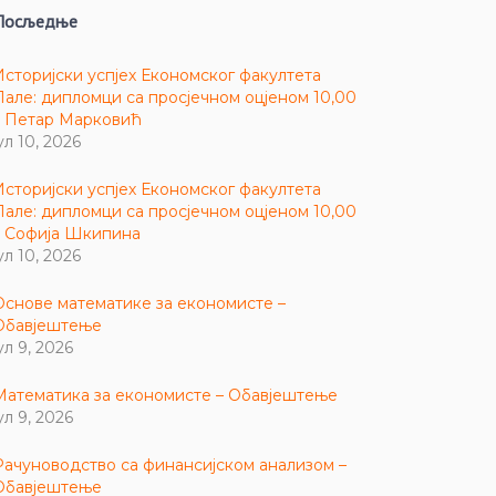
Посљедње
Историјски успјех Економског факултета
Пале: дипломци са просјечном оцјеном 10,00
– Петар Марковић
ул 10, 2026
Историјски успјех Економског факултета
Пале: дипломци са просјечном оцјеном 10,00
– Софија Шкипина
ул 10, 2026
Основе математике за економисте –
Обавјештење
ул 9, 2026
Математика за економисте – Обавјештење
ул 9, 2026
Рачуноводство са финансијском анализом –
Обавјештење